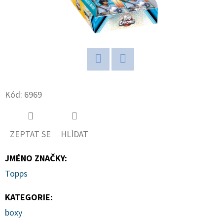
D
O
P
O
R
Twitter
Facebook
U
Kód:
6969
Č
U
J
ZEPTAT SE
HLÍDAT
E
M
JMÉNO ZNAČKY
:
E
Topps
KATEGORIE
:
2024-
25
boxy
PANINI