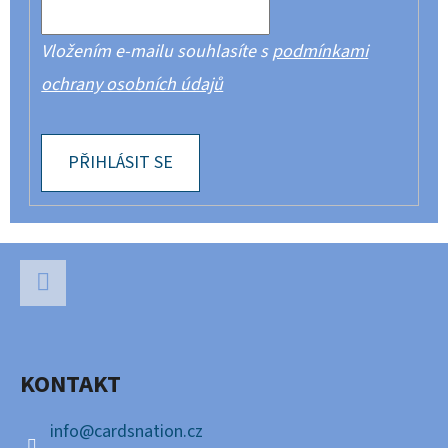
Vložením e-mailu souhlasíte s
podmínkami
ochrany osobních údajů
PŘIHLÁSIT SE
Z
Á
P
Facebook
A
KONTAKT
T
Í
info
@
cardsnation.cz