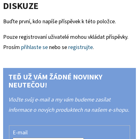
DISKUZE
Buďte první, kdo napíše příspěvek k této položce.
Pouze registrovaní uživatelé mohou vkládat příspěvky.
Prosím
přihlaste se
nebo se
registrujte
.
TEĎ UŽ VÁM ŽÁDNÉ NOVINKY
NEUTEČOU!
Vložte svůj e-mail a my vám budeme zasílat
informace o nových produktech na našem e-shopu.
E-mail