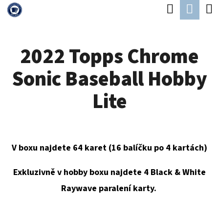
K
Hledat
Náku
Přejít
O
Zpět
Zpět
na
koší
Š
obsah
2022 Topps Chrome
Í
C
K
Sonic Baseball Hobby
O
P
Lite
O
T
Ř
V boxu najdete 64 karet (16 balíčku po 4 kartách)
E
B
Exkluzivně v hobby boxu najdete 4 Black & White
U
Raywave paralení karty.
J