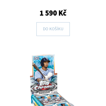
E
T
1 590 Kč
E
N
DO KOŠÍKU
A
J
Í
T
?
HLEDAT