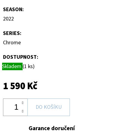
HAUNTED
HOOPS
SEASON
:
PACK
2022
29
Kč
SERIES
:
Chrome
DOSTUPNOST:
Skladem
(1 ks)
1 590 Kč
DO KOŠÍKU
Garance doručení