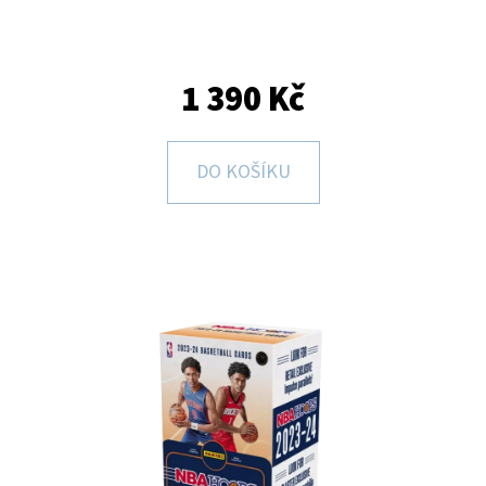
E
T
E
1 390 Kč
N
A
DO KOŠÍKU
J
Í
T
?
HLEDAT