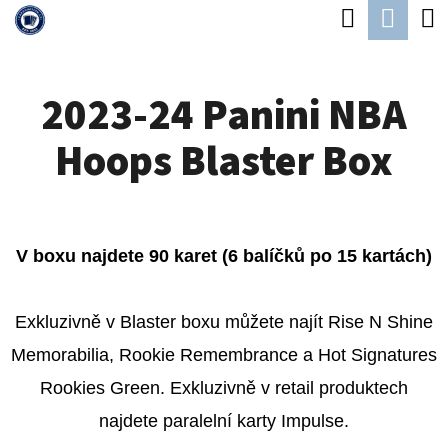
K
Hledat
Náku
Přejít
O
Zpět
Zpět
na
koší
Š
obsah
2023-24 Panini NBA
Í
C
K
Hoops Blaster Box
O
P
O
T
V boxu najdete 90 karet (6 balíčků po 15 kartách)
Ř
E
Exkluzivně v Blaster boxu můžete najít Rise N Shine
B
Memorabilia, Rookie Remembrance a Hot Signatures
U
Rookies Green. Exkluzivně v retail produktech
J
najdete paralelní karty Impulse.