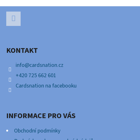
Z
Á
P
Facebook
A
KONTAKT
T
Í
info
@
cardsnation.cz
+420 725 662 601
Cardsnation na facebooku
INFORMACE PRO VÁS
Obchodní podmínky