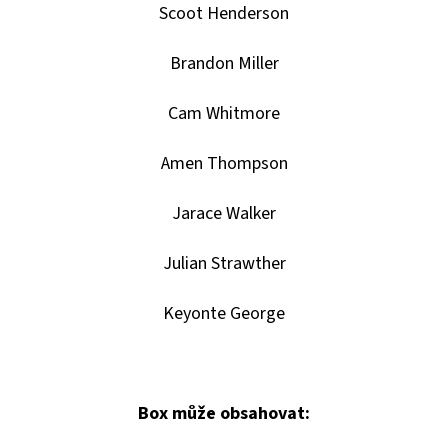
-
Scoot Henderson
1
KS
Brandon Miller
7
Kč
Cam Whitmore
Amen Thompson
Jarace Walker
Julian Strawther
Keyonte George
Box může obsahovat: