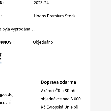
N
:
2023-24
S
:
Hoops Premium Stock
a byla vyprodána…
PNOST:
Objednáno
č
 %
Doprava zdarma
V rámci ČR a SR při
jpozději
objednávce nad 3 000
acovní
Kč Evropská Unie při