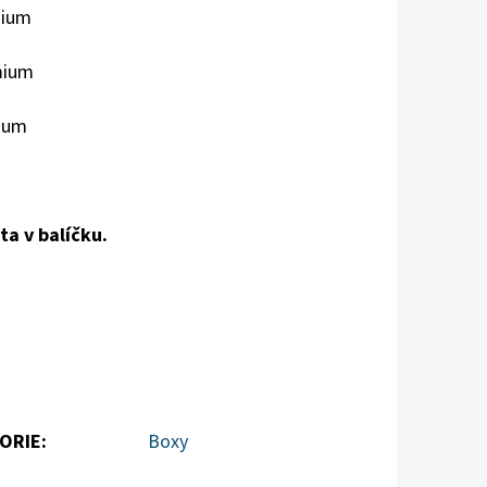
mium
mium
ium
a v balíčku.
ORIE
:
Boxy