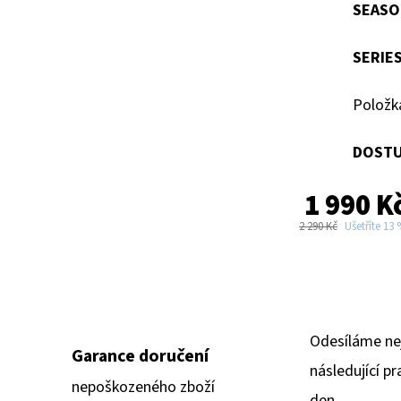
SEASO
SERIE
Položk
DOSTU
1 990 K
2 290 Kč
Ušetříte 13
Odesíláme ne
Garance doručení
následující pr
nepoškozeného zboží
den