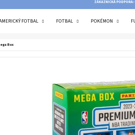
ZÁKAZNICKÁ PODPORA:
AMERICKÝ FOTBAL
FOTBAL
POKÉMON
F
O POTŘEBUJETE NAJÍT?
Mega Box
HLEDAT
DOPORUČUJEME