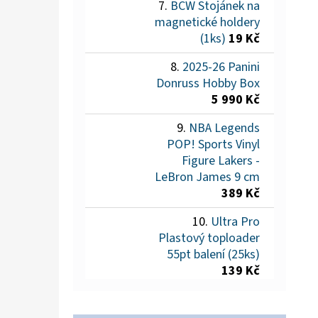
BCW Stojánek na
magnetické holdery
(1ks)
19 Kč
2025-26 Panini
Donruss Hobby Box
5 990 Kč
NBA Legends
POP! Sports Vinyl
Figure Lakers -
LeBron James 9 cm
389 Kč
Ultra Pro
Plastový toploader
55pt balení (25ks)
139 Kč