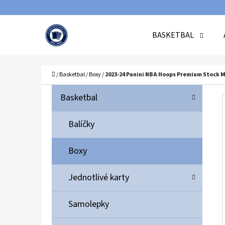
K
Přejít
O
Zpět
Zpět
na
BASKETBAL
Š
do
do
obsah
Í
obchodu
obchodu
C
K
Domů
/
Basketbal
/
Boxy
/
2023-24 Panini NBA Hoops Premium Stock 
P
K
Přeskočit
Basketbal
A
O
kategorie
T
S
Balíčky
E
T
G
Boxy
O
R
R
A
Jednotlivé karty
I
N
E
N
Samolepky