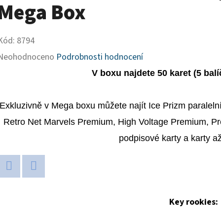
Mega Box
Kód:
8794
Průměrné
Neohodnoceno
Podrobnosti hodnocení
hodnocení
V boxu najdete 50 karet (5 bal
produktu
je
Exkluzivně v Mega boxu můžete najít Ice Prizm paralelní k
0,0
Retro Net Marvels Premium, High Voltage Premium, Pre
z
podpisové karty a karty až 
5
hvězdiček.
Twitter
Facebook
Key rookies: