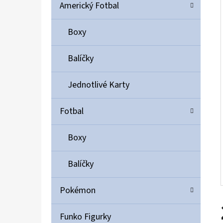
Í
Americký Fotbal
P
A
Boxy
ULTIMATE GUARD MAGNETIC CARD CASE 35PT
N
55 Kč
Balíčky
E
L
Jednotlivé Karty
Fotbal
Boxy
Balíčky
Pokémon
Funko Figurky