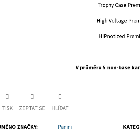
Trophy Case Pre
High Voltage Pre
HIPnotized Prem
V průměru 5 non-base kart
TISK
ZEPTAT SE
HLÍDAT
JMÉNO ZNAČKY
:
Panini
KATEG