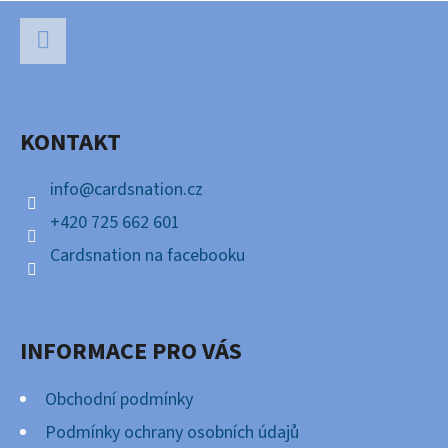
Z
Á
P
Facebook
A
KONTAKT
T
Í
info
@
cardsnation.cz
+420 725 662 601
Cardsnation na facebooku
INFORMACE PRO VÁS
Obchodní podmínky
Podmínky ochrany osobních údajů