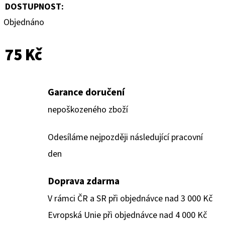
CARD
DOSTUPNOST:
CASE
35PT
Objednáno
55
Kč
75 Kč
Garance doručení
nepoškozeného zboží
Odesíláme nejpozději následující pracovní
den
Doprava zdarma
V rámci ČR a SR při objednávce nad 3 000 Kč
Evropská Unie při objednávce nad 4 000 Kč