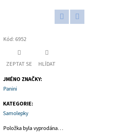
D
O
Twitter
Facebook
P
O
Kód:
6952
R
U
Č
ZEPTAT SE
HLÍDAT
U
J
JMÉNO ZNAČKY
:
E
Panini
M
E
KATEGORIE
:
Samolepky
ULTIMATE
Položka byla vyprodána…
GUARD
MAGNETIC