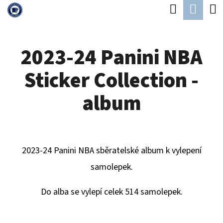
K
Hledat
Náku
Přejít
O
Zpět
Zpět
na
koší
Š
obsah
2023-24 Panini NBA
Í
C
K
Sticker Collection -
O
P
album
O
T
Ř
2023-24 Panini NBA sběratelské album k vylepení
E
samolepek.
B
U
Do alba se vylepí celek 514 samolepek.
J