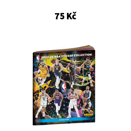
E
T
75 Kč
E
N
A
J
Í
T
?
HLEDAT