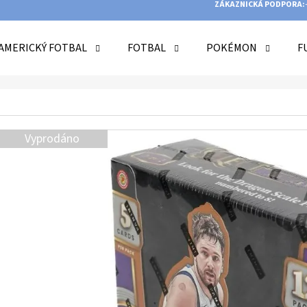
ZÁKAZNICKÁ PODPORA:
AMERICKÝ FOTBAL
FOTBAL
POKÉMON
F
O POTŘEBUJETE NAJÍT?
Vyprodáno
HLEDAT
DOPORUČUJEME