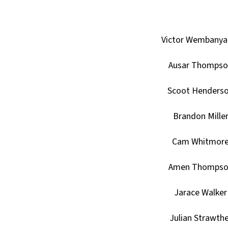
Victor Wembany
Ausar Thompso
Scoot Henders
Brandon Mille
Cam Whitmor
Amen Thompso
Jarace Walker
Julian Strawthe