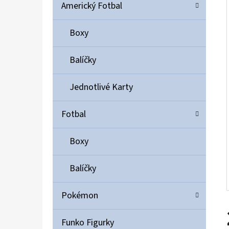
Í
Americký Fotbal
P
A
Boxy
ULTIMATE GUARD MAGNETIC CARD CASE 35PT
N
55 Kč
Balíčky
E
L
Jednotlivé Karty
Fotbal
Boxy
Balíčky
Pokémon
Funko Figurky