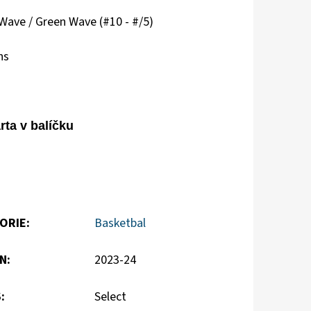
Wave / Green Wave (#10 - #/5)
ns
ta v balíčku
ORIE
:
Basketbal
N
:
2023-24
S
:
Select