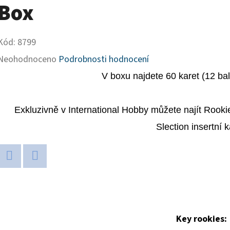
Box
Kód:
8799
Průměrné
Neohodnoceno
Podrobnosti hodnocení
hodnocení
V boxu najdete 60 karet (12 bal
produktu
je
Exkluzivně v International Hobby můžete najít Rookie
0,0
Slection insertní k
z
5
Twitter
Facebook
hvězdiček.
Key rookies: