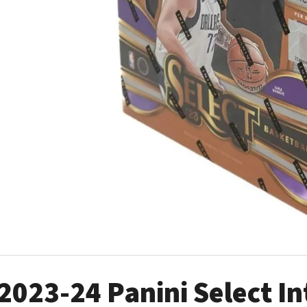
ULTRA PRO PLATINUM - 1 KS
POKÉMON TCG: ME0
BOOSTER BUNDLE
7 Kč
990 Kč
2023-24 Panini Select I