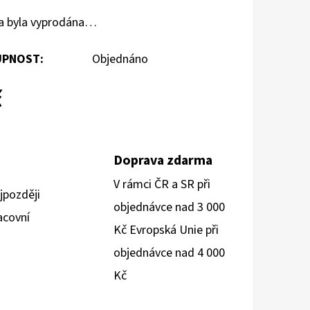
a byla vyprodána…
PNOST:
Objednáno
č
Doprava zdarma
V rámci ČR a SR při
jpozději
objednávce nad 3 000
acovní
Kč Evropská Unie při
objednávce nad 4 000
Kč