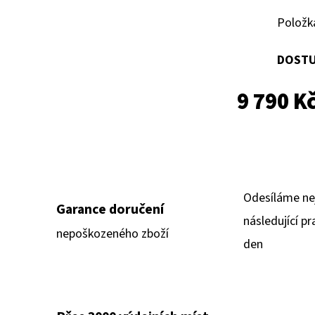
Položk
DOSTU
9 790 K
Odesíláme ne
Garance doručení
následující pr
nepoškozeného zboží
den