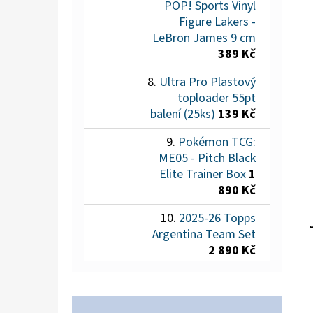
POP! Sports Vinyl
Figure Lakers -
LeBron James 9 cm
389 Kč
Ultra Pro Plastový
toploader 55pt
balení (25ks)
139 Kč
Pokémon TCG:
ME05 - Pitch Black
Elite Trainer Box
1
890 Kč
2025-26 Topps
Argentina Team Set
2 890 Kč