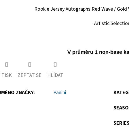
Rookie Jersey Autographs Red Wave / Gold 
Artistic Selectio
V průměru 1 non-base kar
TISK
ZEPTAT SE
HLÍDAT
JMÉNO ZNAČKY
:
Panini
KATEG
SEASO
SERIE