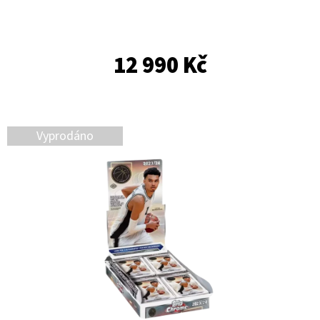
E
T
E
12 990 Kč
N
A
J
Vyprodáno
Í
T
?
HLEDAT