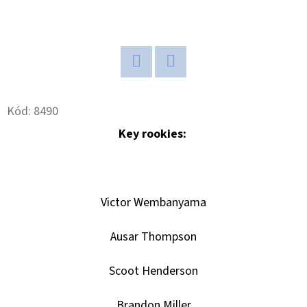
D
O
P
O
Twitter
Facebook
R
Kód:
8490
U
Key rookies:
Č
U
J
E
Victor Wembanyama
M
E
Ausar Thompson
Scoot Henderson
ULTIMATE
GUARD
MAGNETIC
Brandon Miller