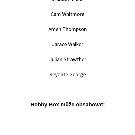
CARD
CASE
35PT
Cam Whitmore
55
Kč
Amen Thompson
Jarace Walker
Julian Strawther
Keyonte George
Hobby Box může obsahovat: