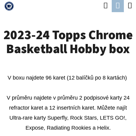
K
Hledat
Náku
Přejít
O
Zpět
Zpět
na
koší
Š
obsah
2023-24 Topps Chrome
Í
C
K
Basketball Hobby box
O
P
O
T
V boxu najdete 96 karet (12 balíčků po 8 kartách)
Ř
E
V průměru najdete v průměru 2 podpisové karty 24
B
refractor karet a 12 insertních karet. Můžete najít
U
Ultra-rare karty
Superfly, Rock Stars, LETS GO!,
J
Expose, Radiating Rookies a Helix.