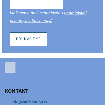
Vložením e-mailu souhlasíte s
podmínkami
ochrany osobních údajů
PŘIHLÁSIT SE
Z
Á
P
Facebook
A
KONTAKT
T
Í
info
@
cardsnation.cz