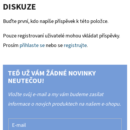
DISKUZE
Buďte první, kdo napíše příspěvek k této položce.
Pouze registrovaní uživatelé mohou vkládat příspěvky.
Prosím
přihlaste se
nebo se
registrujte
.
TEĎ UŽ VÁM ŽÁDNÉ NOVINKY
NEUTEČOU!
Vložte svůj e-mail a my vám budeme zasílat
informace o nových produktech na našem e-shopu.
E-mail