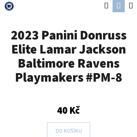
K
Hledat
Náku
Přejít
O
Zpět
Zpět
na
koší
Š
obsah
2023 Panini Donruss
Í
C
K
Elite Lamar Jackson
O
P
Baltimore Ravens
O
Playmakers #PM-8
T
Ř
E
B
40 Kč
U
J
DO KOŠÍKU