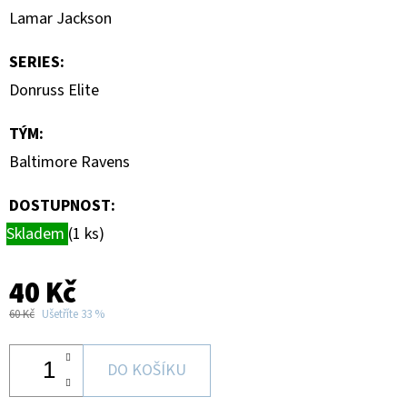
BASEBALL
Lamar Jackson
BLASTER
BOX
SERIES
:
1
250
Donruss Elite
Kč
TÝM
:
Baltimore Ravens
DOSTUPNOST:
Skladem
(1 ks)
40 Kč
60 Kč
Ušetříte 33 %
DO KOŠÍKU