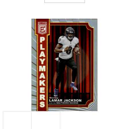
E
T
E
N
A
J
Í
T
?
HLEDAT