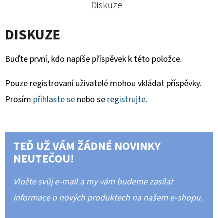
Diskuze
DISKUZE
Buďte první, kdo napíše příspěvek k této položce.
Pouze registrovaní uživatelé mohou vkládat příspěvky.
Prosím
přihlaste se
nebo se
registrujte
.
TEĎ UŽ VÁM ŽÁDNÉ NOVINKY
NEUTEČOU!
Vložte svůj e-mail a my vám budeme zasílat
informace o nových produktech na našem e-shopu.