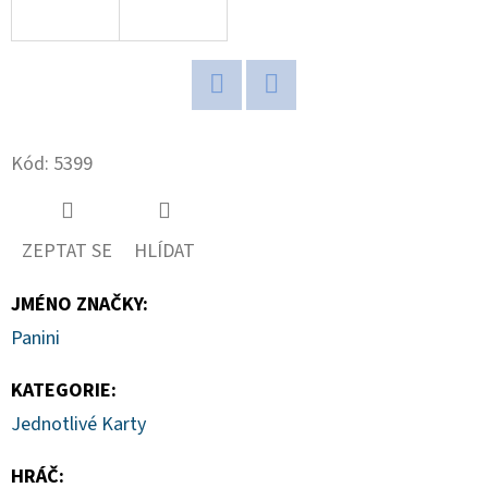
D
O
P
Twitter
Facebook
O
R
Kód:
5399
U
Č
U
ZEPTAT SE
HLÍDAT
J
E
JMÉNO ZNAČKY
:
M
Panini
E
KATEGORIE
:
Jednotlivé Karty
2026
TOPPS
HRÁČ
:
CHROME