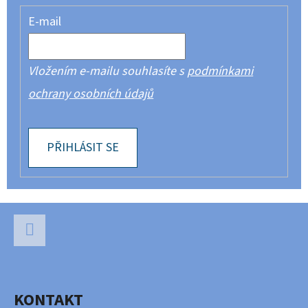
E-mail
Vložením e-mailu souhlasíte s
podmínkami
ochrany osobních údajů
PŘIHLÁSIT SE
Z
Á
P
Facebook
A
KONTAKT
T