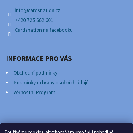
Í
info
@
cardsnation.cz
+420 725 662 601
Cardsnation na facebooku
INFORMACE PRO VÁS
Obchodní podmínky
Podmínky ochrany osobních údajů
Věrnostní Program
FACEBOOK
Používáme cookies, abychom Vám umožnili pohodlné