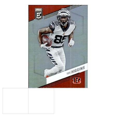
E
T
E
N
A
J
Í
T
?
HLEDAT