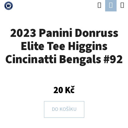
K
Hledat
Náku
Přejít
O
Zpět
Zpět
na
koší
Š
obsah
2023 Panini Donruss
Í
C
K
Elite Tee Higgins
O
P
Cincinatti Bengals #92
O
T
Ř
20 Kč
E
B
U
DO KOŠÍKU
J