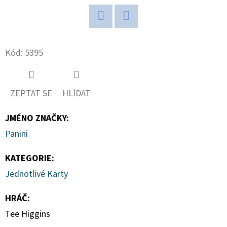
D
O
Twitter
Facebook
P
Kód:
5395
O
R
U
ZEPTAT SE
HLÍDAT
Č
U
JMÉNO ZNAČKY
:
J
Panini
E
M
KATEGORIE
:
E
Jednotlivé Karty
HRÁČ
:
2025-
Tee Higgins
26
PANINI