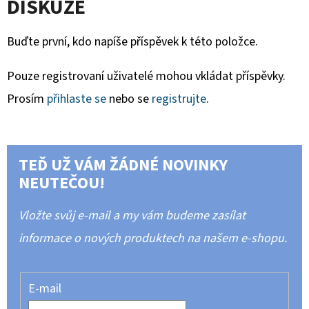
DISKUZE
Buďte první, kdo napíše příspěvek k této položce.
Pouze registrovaní uživatelé mohou vkládat příspěvky.
Prosím
přihlaste se
nebo se
registrujte
.
TEĎ UŽ VÁM ŽÁDNÉ NOVINKY
NEUTEČOU!
Vložte svůj e-mail a my vám budeme zasílat
informace o nových produktech na našem e-shopu.
E-mail