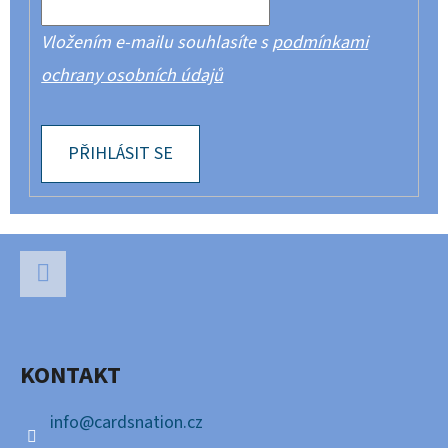
Vložením e-mailu souhlasíte s
podmínkami
ochrany osobních údajů
PŘIHLÁSIT SE
Z
Á
P
Facebook
A
KONTAKT
T
Í
info
@
cardsnation.cz