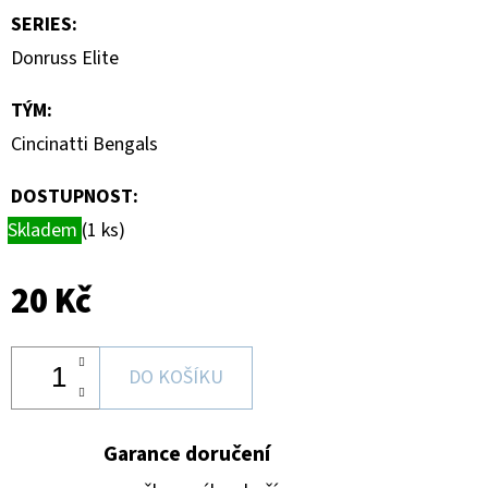
DONRUSS
SERIES
:
HOBBY
BOX
Donruss Elite
5
990
TÝM
:
Kč
Cincinatti Bengals
DOSTUPNOST:
Skladem
(1 ks)
20 Kč
DO KOŠÍKU
Garance doručení