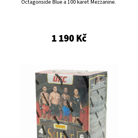
E
Octagonside Blue a 100 karet Mezzanine.
T
E
N
1 190 Kč
A
J
Í
T
?
HLEDAT