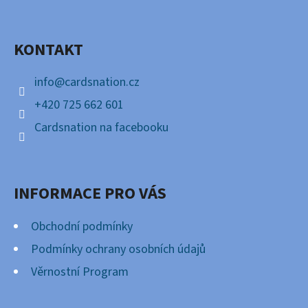
P
Facebook
A
KONTAKT
T
Í
info
@
cardsnation.cz
+420 725 662 601
Cardsnation na facebooku
INFORMACE PRO VÁS
Obchodní podmínky
Podmínky ochrany osobních údajů
Věrnostní Program