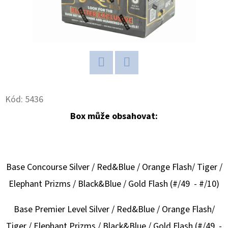
D
O
P
O
R
Twitter
Facebook
U
Kód:
5436
Č
U
Box může obsahovat:
J
E
M
E
Base Concourse Silver / Red&Blue / Orange Flash/ Tiger /
Elephant Prizms / Black&Blue / Gold Flash (#/49 - #/10)
ULTIMATE
Base Premier Level Silver / Red&Blue / Orange Flash/
GUARD
MAGNETIC
Tiger / Elephant Prizms / Black&Blue / Gold Flash (#/49 -