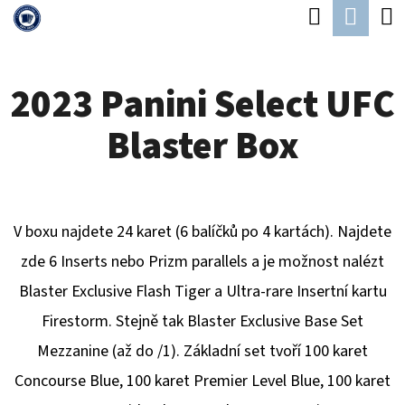
K
Hledat
Náku
Přejít
O
Zpět
Zpět
na
koší
Š
obsah
2023 Panini Select UFC
Í
C
K
Blaster Box
O
P
O
T
V boxu najdete 24 karet (6 balíčků po 4 kartách). Najdete
Ř
zde 6 Inserts nebo Prizm parallels a je možnost nalézt
E
Blaster Exclusive Flash Tiger a Ultra-rare Insertní kartu
B
Firestorm. Stejně tak Blaster Exclusive Base Set
U
Mezzanine (až do /1). Základní set tvoří 100 karet
J
Concourse Blue, 100 karet Premier Level Blue, 100 karet