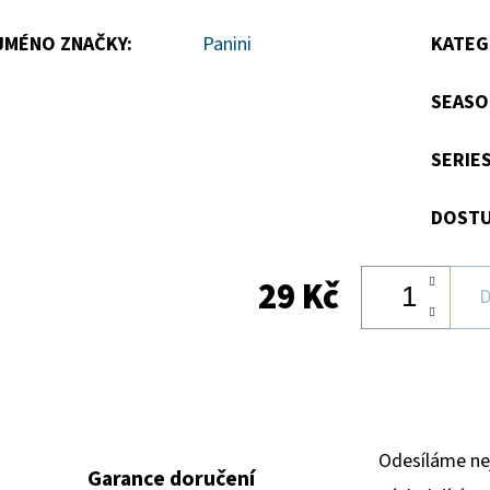
JMÉNO ZNAČKY
:
Panini
KATEG
SEASO
SERIE
DOSTU
29 Kč
D
Odesíláme ne
Garance doručení