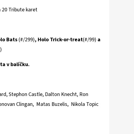
 20 Tribute karet
olo Bats
(#/299)
, Holo Trick-or-treat
(#/99)
a
)
a v balíčku.
ard,
Stephon Castle,
Dalton Knecht,
Ron
novan Clingan,
Matas Buzelis,
Nikola Topic