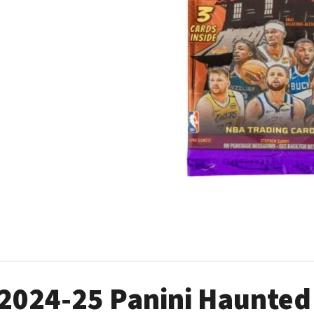
ULTRA PRO PLATINUM - 1 KS
POKÉMON TCG: ME0
BOOSTER BUNDLE
7 Kč
990 Kč
2024-25 Panini Haunted