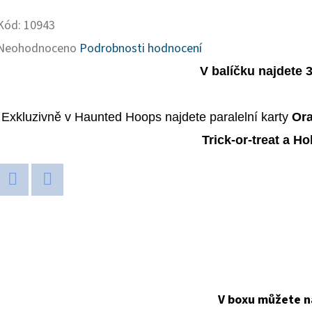
Kód:
10943
Průměrné
Neohodnoceno
Podrobnosti hodnocení
hodnocení
V balíčku najdete 3
produktu
je
Exkluzivně v Haunted Hoops najdete paralelní karty
Ora
0,0
Trick-or-treat a H
z
5
Twitter
Facebook
hvězdiček.
V boxu můžete na