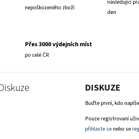
následující pr
nepoškozeného zboží
den
Přes 3000 výdejních míst
po celé ČR
Diskuze
DISKUZE
Buďte první, kdo napíše
Pouze registrovaní uži
přihlaste se
nebo se
reg