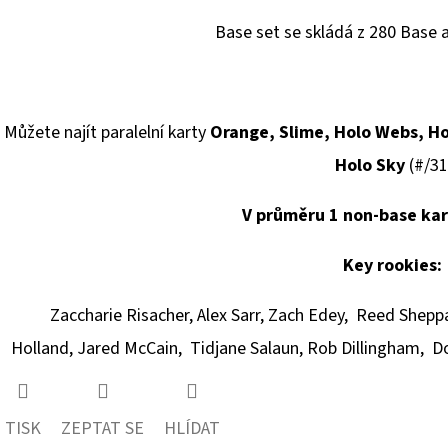
Base set se skládá z 280 Base a
Můžete najít paralelní karty
Orange, Slime, Holo Webs, H
Holo Sky
(#/31
V průměru 1 non-base kart
Key rookies:
Zaccharie Risacher,
Alex Sarr,
Zach Edey,
Reed Shepp
Holland,
Jared McCain,
Tidjane Salaun,
Rob Dillingham,
Do
TISK
ZEPTAT SE
HLÍDAT