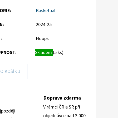
ORIE
:
Basketbal
N
:
2024-25
S
:
Hoops
PNOST:
Skladem
(5 ks)
O KOŠÍKU
Doprava zdarma
V rámci ČR a SR při
jpozději
objednávce nad 3 000