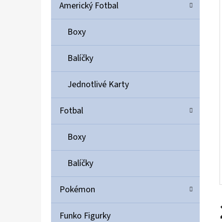
Í
Americký Fotbal
P
A
Boxy
ULTIMATE GUARD MAGNETIC CARD CASE 35PT
N
55 Kč
Balíčky
E
L
Jednotlivé Karty
Fotbal
Boxy
Balíčky
Pokémon
Funko Figurky