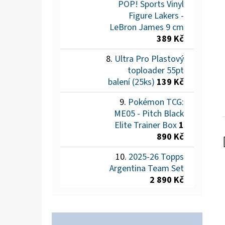
POP! Sports Vinyl
Figure Lakers -
LeBron James 9 cm
389 Kč
Ultra Pro Plastový
toploader 55pt
balení (25ks)
139 Kč
Pokémon TCG:
ME05 - Pitch Black
Elite Trainer Box
1
890 Kč
2025-26 Topps
Argentina Team Set
2 890 Kč