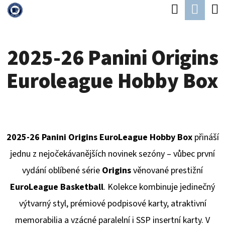
K
Hledat
Náku
Přejít
O
Zpět
Zpět
na
koší
Š
obsah
2025-26 Panini Origins
Í
C
K
Euroleague Hobby Box
O
P
O
T
2025-26 Panini Origins EuroLeague Hobby Box
přináší
Ř
jednu z nejočekávanějších novinek sezóny – vůbec první
E
vydání oblíbené série
Origins
věnované prestižní
B
EuroLeague Basketball
. Kolekce kombinuje jedinečný
U
výtvarný styl, prémiové podpisové karty, atraktivní
J
memorabilia a vzácné paralelní i SSP insertní karty. V