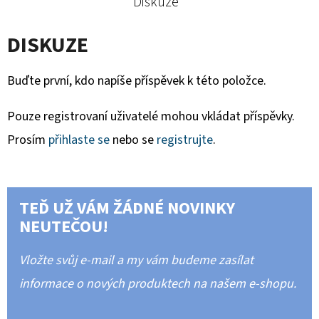
Diskuze
DISKUZE
Buďte první, kdo napíše příspěvek k této položce.
Pouze registrovaní uživatelé mohou vkládat příspěvky.
Prosím
přihlaste se
nebo se
registrujte
.
TEĎ UŽ VÁM ŽÁDNÉ NOVINKY
NEUTEČOU!
Vložte svůj e-mail a my vám budeme zasílat
informace o nových produktech na našem e-shopu.