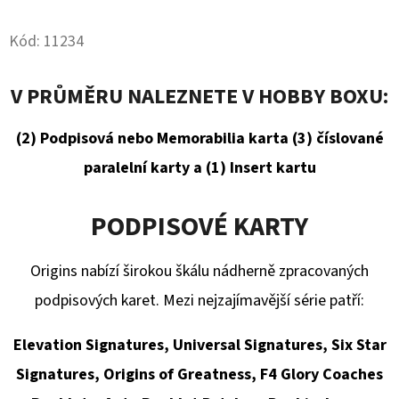
SPORTS
Twitter
Facebook
VINYL
FIGURE
Kód:
11234
LAKERS
-
LEBRON
V PRŮMĚRU NALEZNETE V HOBBY BOXU:
JAMES
9
CM
(2)
Podpisová nebo Memorabilia karta
(3) číslované
389
paralelní karty a
(1)
Insert kartu
Kč
PODPISOVÉ KARTY
Origins nabízí širokou škálu nádherně zpracovaných
podpisových karet. Mezi nejzajímavější série patří:
Elevation Signatures, Universal Signatures, Six Star
Signatures, Origins of Greatness, F4 Glory Coaches