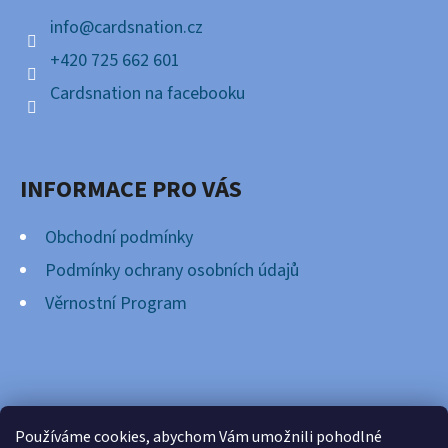
Í
info
@
cardsnation.cz
+420 725 662 601
Cardsnation na facebooku
INFORMACE PRO VÁS
Obchodní podmínky
Podmínky ochrany osobních údajů
Věrnostní Program
FACEBOOK
Používáme cookies, abychom Vám umožnili pohodlné