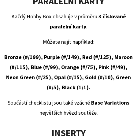
PARALELNÍ KARTY
Každý Hobby Box obsahuje v průměru
3 číslované
paralelní karty
.
Můžete najít například:
Bronze (#/199), Purple (#/149), Red (#/125), Maroon
(#/115), Blue (#/99), Orange (#/75), Pink (#/49),
Neon Green (#/25), Opal (#/15), Gold (#/10), Green
(#/5), Black (1/1).
Součástí checklistu jsou také vzácné
Base Variations
největších hvězd soutěže.
INSERTY