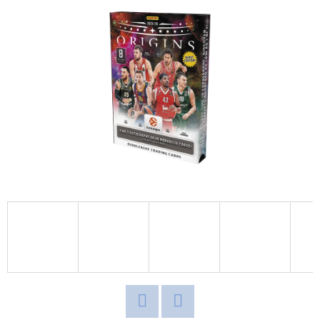
D
O
P
O
R
U
Č
U
J
E
M
E
NBA
LEGENDS
POP!