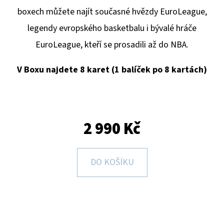
E
boxech můžete najít současné hvězdy EuroLeague,
T
legendy evropského basketbalu i bývalé hráče
E
EuroLeague, kteří se prosadili až do NBA.
N
A
V Boxu najdete 8 karet (1 balíček po 8 kartách)
J
Í
T
2 990 Kč
?
DO KOŠÍKU
HLEDAT