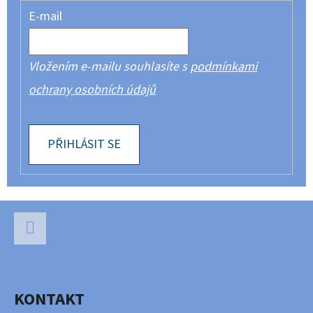
E-mail
Vložením e-mailu souhlasíte s
podmínkami
ochrany osobních údajů
PŘIHLÁSIT SE
Z
Á
P
Facebook
A
KONTAKT
T