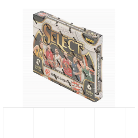
D
O
P
O
R
U
Č
U
J
E
M
E
NBA
LEGENDS
POP!