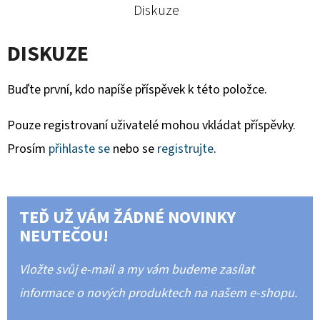
Diskuze
DISKUZE
Buďte první, kdo napíše příspěvek k této položce.
Pouze registrovaní uživatelé mohou vkládat příspěvky.
Prosím
přihlaste se
nebo se
registrujte
.
TEĎ UŽ VÁM ŽÁDNÉ NOVINKY
NEUTEČOU!
Vložte svůj e-mail a my vám budeme zasílat
informace o nových produktech na našem e-shopu.