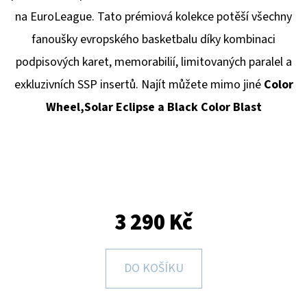
E
na EuroLeague. Tato prémiová kolekce potěší všechny
T
fanoušky evropského basketbalu díky kombinaci
E
podpisových karet, memorabilií, limitovaných paralel a
N
exkluzivních SSP insertů. Najít můžete mimo jiné
Color
A
Wheel,Solar Eclipse a Black Color Blast
J
Í
T
?
3 290 Kč
HLEDAT
DO KOŠÍKU