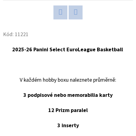
SPORTS
VINYL
FIGURE
LAKERS
-
Twitter
Facebook
LEBRON
JAMES
Kód:
11221
9
CM
2025-26 Panini Select EuroLeague Basketball
389
Kč
V každém hobby boxu naleznete průměrně:
3 podpisové nebo memorabilia karty
12 Prizm paralel
3 inserty