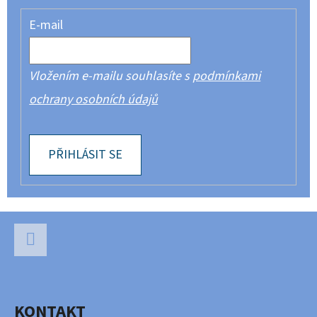
E-mail
Vložením e-mailu souhlasíte s
podmínkami
ochrany osobních údajů
PŘIHLÁSIT SE
Z
Á
P
Facebook
A
KONTAKT
T