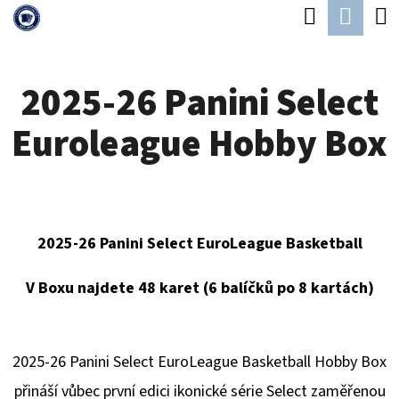
K
Hledat
Náku
Přejít
O
Zpět
Zpět
na
koší
Š
obsah
2025-26 Panini Select
Í
C
K
Euroleague Hobby Box
O
P
O
T
2025-26 Panini Select EuroLeague Basketball
Ř
E
V Boxu najdete 48 karet (6 balíčků po 8 kartách)
B
U
2025-26 Panini Select EuroLeague Basketball Hobby Box
J
přináší vůbec první edici ikonické série Select zaměřenou