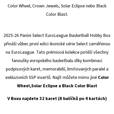
E
Color Wheel, Crown Jewels, Solar Eclipse nebo Black
T
Color Blast.
E
N
A
2025-26 Panini Select EuroLeague Basketball Hobby Box
J
přináší vůbec první edici ikonické série Select zaměřenou
Í
na EuroLeague. Tato prémiová kolekce potěší všechny
T
fanoušky evropského basketbalu díky kombinaci
?
podpisových karet, memorabilií, limitovaných paralel a
exkluzivních SSP insertů. Najít můžete mimo jiné
Color
Wheel,Solar Eclipse a Black Color Blast
V Boxu najdete 32 karet (8 balíčků po 4 kartách)
HLEDAT