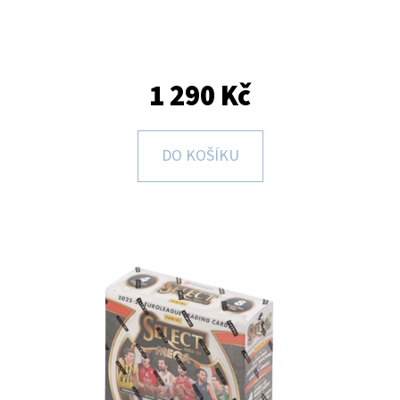
D
O
P
1 290 Kč
O
R
U
DO KOŠÍKU
Č
U
J
E
M
E
BCW
STOJÁNEK
NA