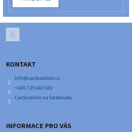
Z
Á
P
Facebook
A
KONTAKT
T
Í
info
@
cardsnation.cz
+420 725 662 601
Cardsnation na facebooku
INFORMACE PRO VÁS