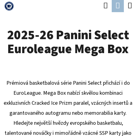
K
Hledat
Náku
Přejít
O
Zpět
Zpět
na
koší
Š
obsah
2025-26 Panini Select
Í
C
K
Euroleague Mega Box
O
P
O
T
Prémiová basketbalová série Panini Select přichází i do
Ř
EuroLeague. Mega Box nabízí skvělou kombinaci
E
exkluzivních Cracked Ice Prizm paralel, vzácných insertů a
B
garantovaného autogramu nebo memorabilia karty.
U
Hledejte největší hvězdy evropského basketbalu,
J
talentované nováčky i mimořádně vzácné SSP karty jako