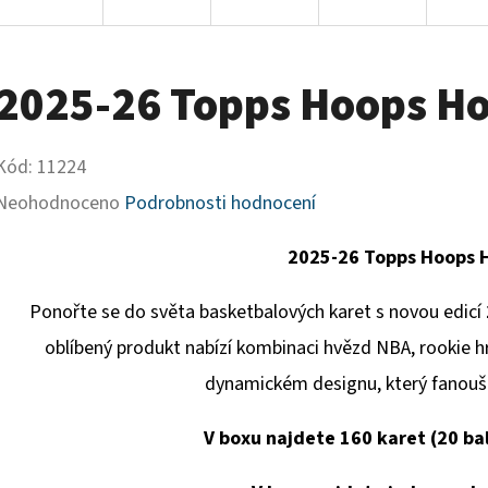
2025-26 Topps Hoops H
Kód:
11224
Průměrné
Neohodnoceno
Podrobnosti hodnocení
hodnocení
2025-26 Topps Hoops 
produktu
je
Ponořte se do světa basketbalových karet s novou edicí
0,0
oblíbený produkt nabízí kombinaci hvězd NBA, rookie h
z
dynamickém designu, který fanoušci
5
V boxu najdete 160 karet (20 bal
hvězdiček.