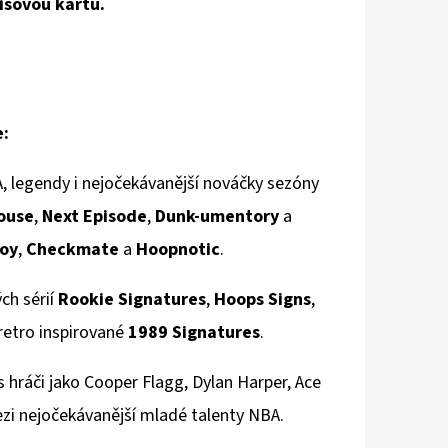
isovou kartu.
e:
, legendy i nejočekávanější nováčky sezóny
ouse
,
Next Episode
,
Dunk-umentory
a
oy
,
Checkmate
a
Hoopnotic
.
ch sérií
Rookie Signatures
,
Hoops Signs
,
etro inspirované
1989 Signatures
.
s hráči jako Cooper Flagg, Dylan Harper, Ace
zi nejočekávanější mladé talenty NBA.