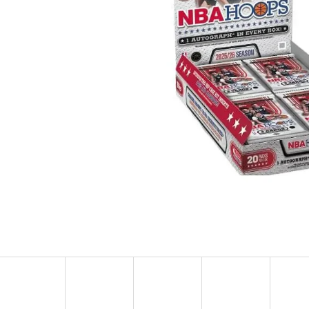
ULTRA PRO PLATINUM - 1 KS
POKÉMON TCG: ME0
BOOSTER BUNDLE
7 Kč
990 Kč