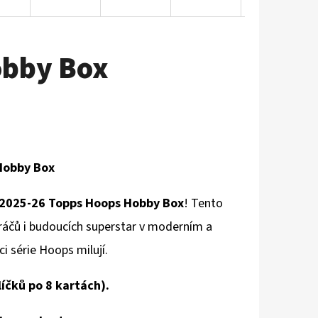
obby Box
Hobby Box
2025-26 Topps Hoops Hobby Box
! Tento
ráčů i budoucích superstar v moderním a
 série Hoops milují.
íčků po 8 kartách).