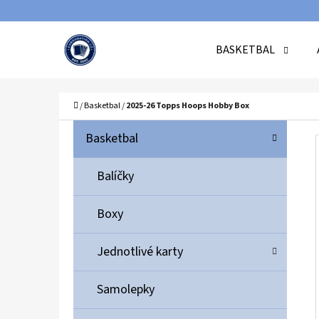
K
Přejít
O
Zpět
Zpět
na
BASKETBAL
Š
do
do
obsah
Í
obchodu
obchodu
C
K
Domů
/
Basketbal
/
2025-26 Topps Hoops Hobby Box
P
K
Přeskočit
Basketbal
A
O
kategorie
T
S
Balíčky
E
T
G
Boxy
O
R
R
A
Jednotlivé karty
I
N
E
N
Samolepky