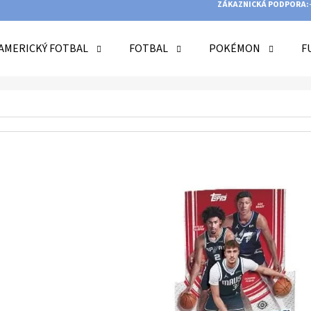
ZÁKAZNICKÁ PODPORA:
AMERICKÝ FOTBAL
FOTBAL
POKÉMON
F
O POTŘEBUJETE NAJÍT?
HLEDAT
DOPORUČUJEME