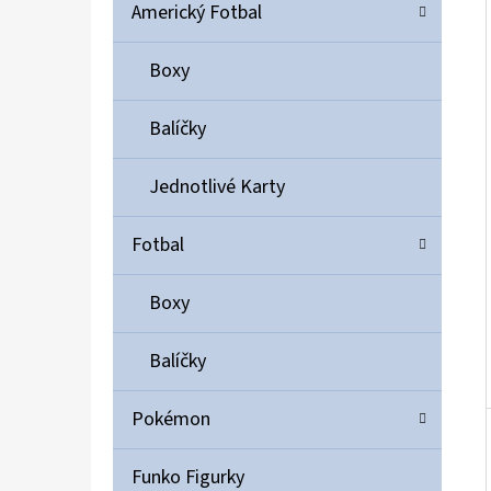
Í
Americký Fotbal
P
A
Boxy
ULTIMATE GUARD MAGNETIC CARD CASE 35PT
N
55 Kč
Balíčky
E
L
Jednotlivé Karty
Fotbal
Boxy
Balíčky
Pokémon
Funko Figurky