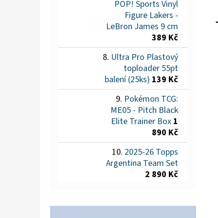
POP! Sports Vinyl
Figure Lakers -
LeBron James 9 cm
389 Kč
Ultra Pro Plastový
toploader 55pt
balení (25ks)
139 Kč
Pokémon TCG:
ME05 - Pitch Black
Elite Trainer Box
1
890 Kč
2025-26 Topps
Argentina Team Set
2 890 Kč