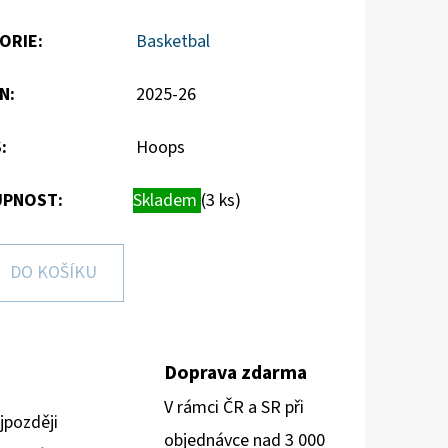
ORIE
:
Basketbal
N
:
2025-26
S
:
Hoops
PNOST:
Skladem
(3 ks)
DO KOŠÍKU
Doprava zdarma
V rámci ČR a SR při
jpozději
objednávce nad 3 000