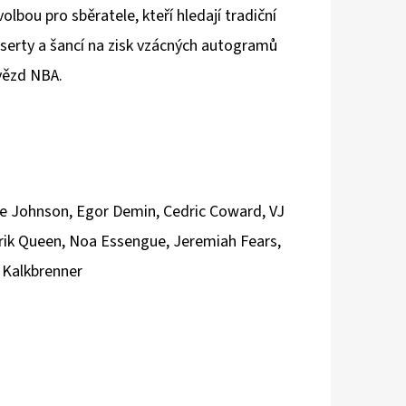
volbou pro sběratele, kteří hledají tradiční
serty a šancí na zisk vzácných autogramů
vězd NBA.
re Johnson, Egor Demin, Cedric Coward, VJ
ik Queen, Noa Essengue, Jeremiah Fears,
 Kalkbrenner