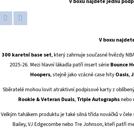
V boxu najdete jednu podp
Twitter
Facebook
V boxu najdet
300 karetní base set
, který zahrnuje současné hvězdy NBA
2025-26. Mezi hlavní lákadla patří insert série
Bounce H
Hoopers
, stejně jako vzácné case hity
Oasis
,
J
Sběratelé mohou lovit atraktivní podpisové karty z oblíbený
Rookie & Veteran Duals
,
Triple Autographs
nebo r
Velkým tahákem produktu je také silná třída nováčků v čele 
Bailey, VJ Edgecombe nebo Tre Johnson, kteří patří me