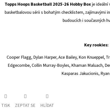
Topps Hoops Basketball 2025-26 Hobby Box
je ideální 
basketbalovou sérii s bohatým checklistem, zajímavými in
budoucích i současných h
Key rookies:
Cooper Flagg, Dylan Harper, Ace Bailey, Kon Knueppel, T
Edgecombe, Collin Murray-Boyles, Khaman Maluach, Der
Kasparas Jakucionis, Ryan
TISK
ZEPTAT SE
HLÍDAT