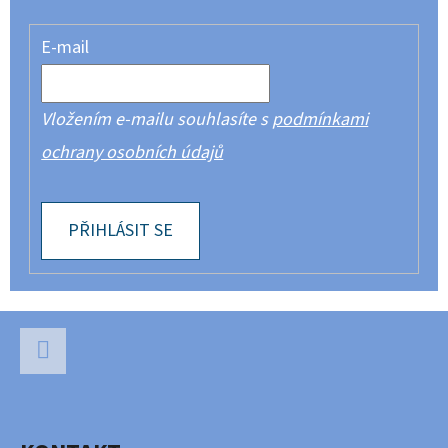
E-mail
Vložením e-mailu souhlasíte s
podmínkami
ochrany osobních údajů
PŘIHLÁSIT SE
Z
Á
P
Facebook
A