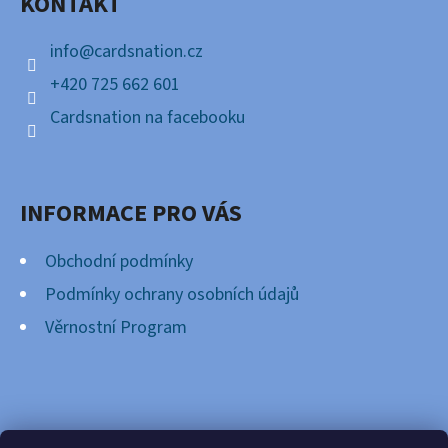
KONTAKT
T
Í
info
@
cardsnation.cz
+420 725 662 601
Cardsnation na facebooku
INFORMACE PRO VÁS
Obchodní podmínky
Podmínky ochrany osobních údajů
Věrnostní Program
FACEBOOK