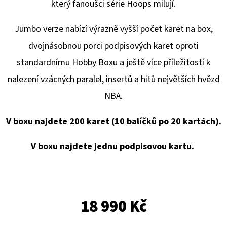
E
který fanoušci série Hoops milují.
T
Jumbo verze nabízí výrazně vyšší počet karet na box,
E
dvojnásobnou porci podpisových karet oproti
N
standardnímu Hobby Boxu a ještě více příležitostí k
A
nalezení vzácných paralel, insertů a hitů největších hvězd
J
NBA.
Í
T
V boxu najdete 200 karet (10 balíčků po 20 kartách).
?
V boxu najdete jednu podpisovou kartu.
HLEDAT
18 990 Kč