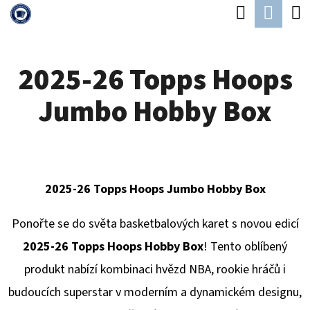
K
Hledat
Náku
Přejít
O
Zpět
Zpět
na
koší
Š
obsah
2025-26 Topps Hoops
Í
C
K
Jumbo Hobby Box
O
P
O
T
2025-26 Topps Hoops Jumbo Hobby Box
Ř
E
Ponořte se do světa basketbalových karet s novou edicí
B
2025-26 Topps Hoops Hobby Box
! Tento oblíbený
U
produkt nabízí kombinaci hvězd NBA, rookie hráčů i
J
budoucích superstar v moderním a dynamickém designu,