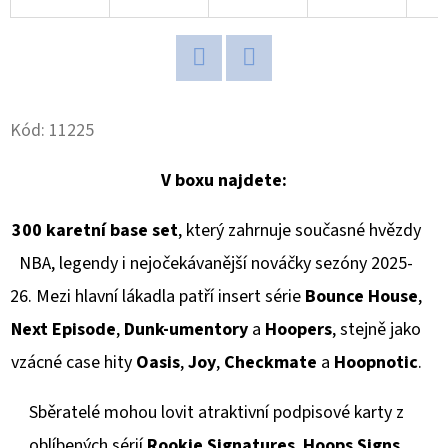
BASEBALL
BLASTER
BOX
1
250
Twitter
Facebook
Kč
Kód:
11225
V boxu najdete:
300 karetní base set
, který zahrnuje současné hvězdy
NBA, legendy i nejočekávanější nováčky sezóny 2025-
26. Mezi hlavní lákadla patří insert série
Bounce House
,
Next Episode
,
Dunk-umentory
a
Hoopers
, stejně jako
vzácné case hity
Oasis
,
Joy
,
Checkmate
a
Hoopnotic
.
Sběratelé mohou lovit atraktivní podpisové karty z
oblíbených sérií
Rookie Signatures
,
Hoops Signs
,