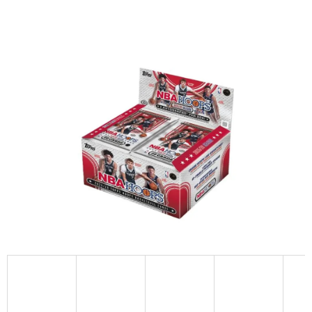
D
O
P
O
R
U
Č
U
J
E
M
E
2026
TOPPS
CHROME