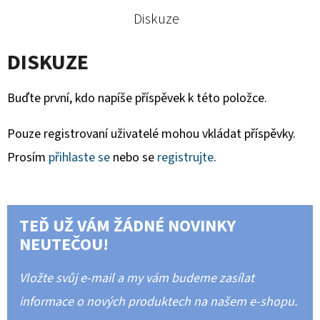
Diskuze
DISKUZE
Buďte první, kdo napíše příspěvek k této položce.
Pouze registrovaní uživatelé mohou vkládat příspěvky.
Prosím
přihlaste se
nebo se
registrujte
.
TEĎ UŽ VÁM ŽÁDNÉ NOVINKY
NEUTEČOU!
Vložte svůj e-mail a my vám budeme zasílat
informace o nových produktech na našem e-shopu.