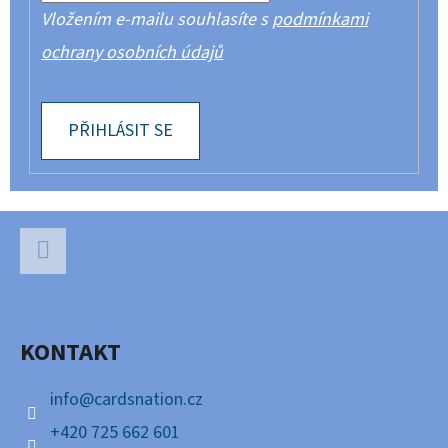
Vložením e-mailu souhlasíte s
podmínkami
ochrany osobních údajů
PŘIHLÁSIT SE
Z
Á
P
Facebook
A
KONTAKT
T
Í
info
@
cardsnation.cz
+420 725 662 601