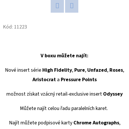
MAGNETICKÉ
HOLDERY
(1KS)
Twitter
Facebook
19
Kč
Kód:
11223
V boxu můžete najít:
Nové insert série
High Fidelity
,
Pure
,
Unfazed
,
Roses
,
Aristocrat
a
Pressure Points
možnost získat vzácný retail-exclusive insert
Odyssey
Můžete najít celou řadu paralelních karet.
Najít můžete podpisové karty
Chrome Autographs
,