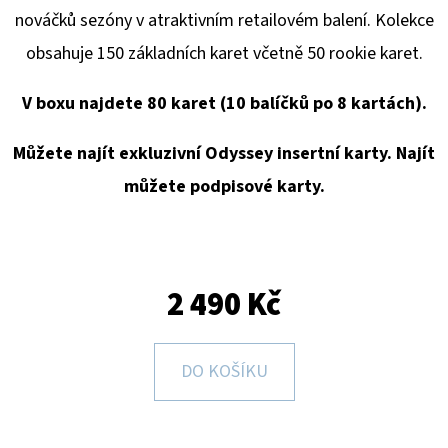
E
nováčků sezóny v atraktivním retailovém balení. Kolekce
T
obsahuje 150 základních karet včetně 50 rookie karet.
E
N
V boxu najdete 80 karet (10 balíčků po 8 kartách).
A
Můžete najít exkluzivní
Odyssey insertní karty. Najít
J
můžete podpisové karty.
Í
T
?
2 490 Kč
DO KOŠÍKU
HLEDAT