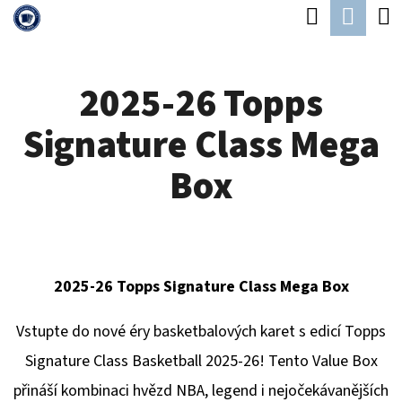
K
Hledat
Náku
Přejít
O
Zpět
Zpět
na
koší
Š
obsah
2025-26 Topps
Í
C
K
Signature Class Mega
O
P
Box
O
T
Ř
E
2025-26 Topps Signature Class Mega Box
B
Vstupte do nové éry basketbalových karet s edicí Topps
U
Signature Class Basketball 2025-26! Tento Value Box
J
přináší kombinaci hvězd NBA, legend i nejočekávanějších