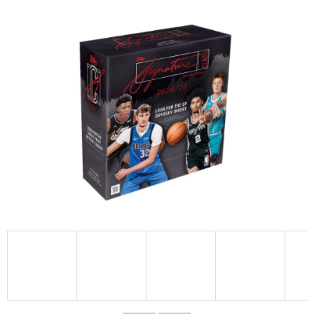
D
O
P
O
R
U
Č
U
J
E
M
E
BCW
STOJÁNEK
NA