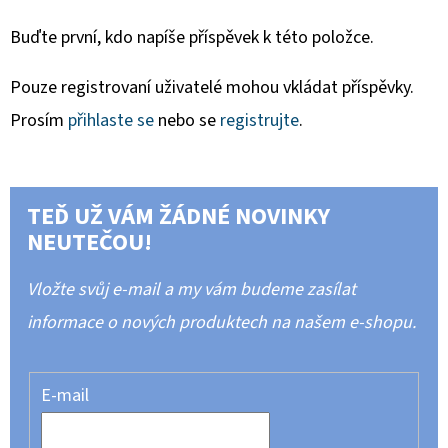
Buďte první, kdo napíše příspěvek k této položce.
Pouze registrovaní uživatelé mohou vkládat příspěvky.
Prosím
přihlaste se
nebo se
registrujte
.
TEĎ UŽ VÁM ŽÁDNÉ NOVINKY
NEUTEČOU!
Vložte svůj e-mail a my vám budeme zasílat
informace o nových produktech na našem e-shopu.
E-mail