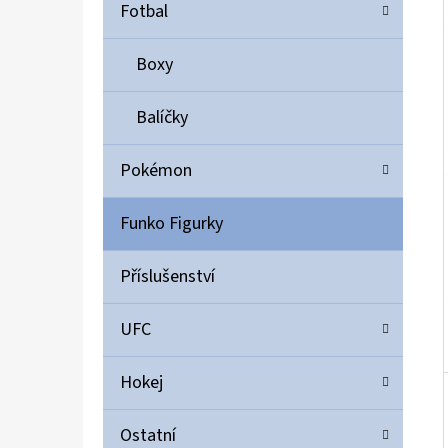
Í
Fotbal
P
A
Boxy
ULTIMATE GUARD MAGNETIC CARD CASE 35PT
N
55 Kč
Balíčky
E
L
Pokémon
Funko Figurky
Příslušenství
UFC
Hokej
Ostatní