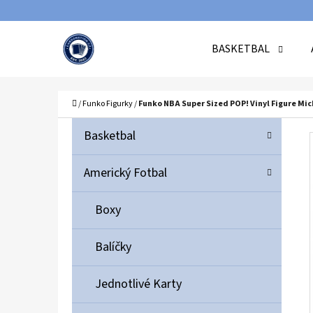
K
Přejít
O
Zpět
Zpět
na
BASKETBAL
Š
do
do
obsah
Í
obchodu
obchodu
C
K
Domů
/
Funko Figurky
/
Funko NBA Super Sized POP! Vinyl Figure Mic
P
K
Přeskočit
Basketbal
A
O
kategorie
T
S
Americký Fotbal
E
T
G
Boxy
O
R
R
A
Balíčky
I
N
E
N
Jednotlivé Karty