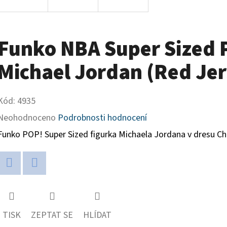
Funko NBA Super Sized P
Michael Jordan (Red Jer
Kód:
4935
Průměrné
Neohodnoceno
Podrobnosti hodnocení
hodnocení
Funko POP! Super Sized figurka Michaela Jordana v dresu Chic
produktu
je
Twitter
Facebook
0,0
z
TISK
ZEPTAT SE
HLÍDAT
5