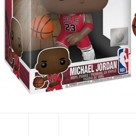
ULTRA PRO PLATINUM - 1 KS
POKÉMON TCG: ME0
BOOSTER BUNDLE
7 Kč
990 Kč