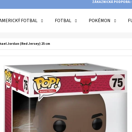
ZÁKAZNICKÁ PODPORA:
AMERICKÝ FOTBAL
FOTBAL
POKÉMON
F
O POTŘEBUJETE NAJÍT?
hael Jordan (Red Jersey) 25 cm
HLEDAT
DOPORUČUJEME