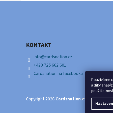
Z
Á
P
A
KONTAKT
T
Í
info
@
cardsnation.cz
+420 725 662 601
Cardsnation na facebooku
Používáme c
a díky analý
použitelnos
Copyright 2026
Cardsnation.cz
. Všechna prá
Nastaven