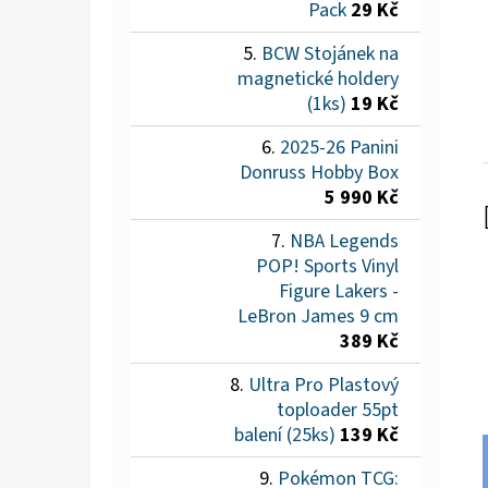
Pack
29 Kč
BCW Stojánek na
magnetické holdery
(1ks)
19 Kč
2025-26 Panini
Donruss Hobby Box
5 990 Kč
NBA Legends
POP! Sports Vinyl
Figure Lakers -
LeBron James 9 cm
389 Kč
Ultra Pro Plastový
toploader 55pt
balení (25ks)
139 Kč
Pokémon TCG: