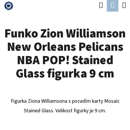
K
Hledat
Náku
Přejít
O
Zpět
Zpět
na
koší
Š
obsah
Funko Zion Williamson
Í
C
K
New Orleans Pelicans
O
P
NBA POP! Stained
O
Glass figurka 9 cm
T
Ř
E
Figurka Ziona Williamsona s pozadím karty Mosaic
B
Stained Glass. Velikost figurky je 9 cm.
U
J