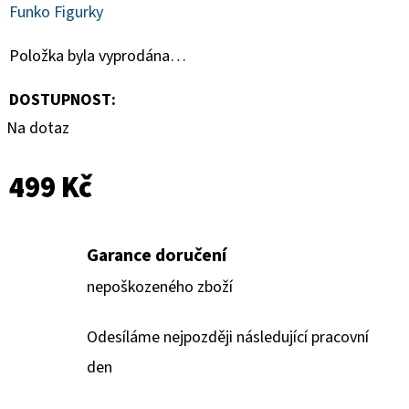
SPORTS
Funko Figurky
VINYL
FIGURE
LAKERS
Položka byla vyprodána…
-
LEBRON
DOSTUPNOST:
JAMES
9
Na dotaz
CM
389
499 Kč
Kč
Garance doručení
nepoškozeného zboží
Odesíláme nejpozději následující pracovní
den