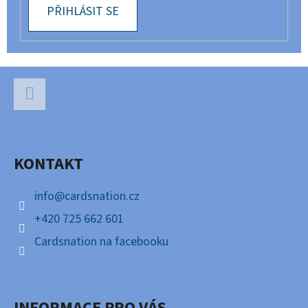
PŘIHLÁSIT SE
Z
Á
P
Facebook
A
KONTAKT
T
Í
info
@
cardsnation.cz
+420 725 662 601
Cardsnation na facebooku
INFORMACE PRO VÁS