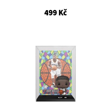
E
T
499 Kč
E
N
A
J
Í
T
?
HLEDAT