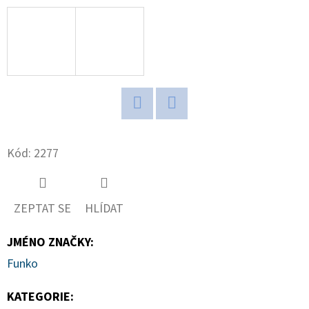
D
O
P
O
R
U
Twitter
Facebook
Č
Kód:
2277
U
J
E
M
ZEPTAT SE
HLÍDAT
E
JMÉNO ZNAČKY
:
Funko
NBA
LEGENDS
KATEGORIE
:
POP!