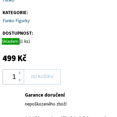
Funko
SPORTS
VINYL
FIGURE
KATEGORIE
:
LAKERS
-
Funko Figurky
LEBRON
JAMES
DOSTUPNOST:
9
CM
Skladem
(1 ks)
389
Kč
499 Kč
DO KOŠÍKU
Garance doručení
nepoškozeného zboží