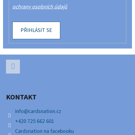
ochrany osobních údajů
PŘIHLÁSIT SE
Z
Á
P
Facebook
A
KONTAKT
T
Í
info
@
cardsnation.cz
+420 725 662 601
Cardsnation na facebooku