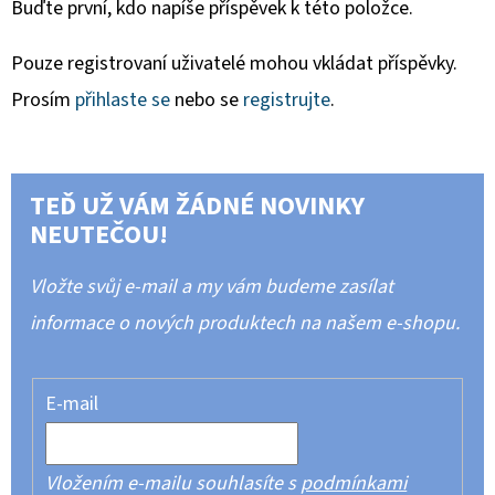
Buďte první, kdo napíše příspěvek k této položce.
Pouze registrovaní uživatelé mohou vkládat příspěvky.
Prosím
přihlaste se
nebo se
registrujte
.
TEĎ UŽ VÁM ŽÁDNÉ NOVINKY
NEUTEČOU!
Vložte svůj e-mail a my vám budeme zasílat
informace o nových produktech na našem e-shopu.
E-mail
Vložením e-mailu souhlasíte s
podmínkami