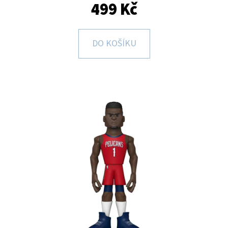
E
499 Kč
T
E
DO KOŠÍKU
N
A
J
Í
T
?
HLEDAT