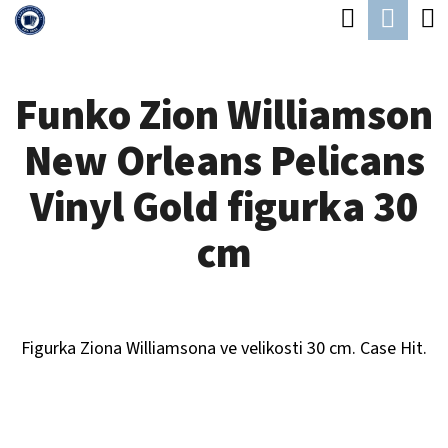
K
Hledat
Náku
Přejít
O
Zpět
Zpět
na
koší
Š
obsah
Funko Zion Williamson
Í
C
K
New Orleans Pelicans
O
P
Vinyl Gold figurka 30
O
cm
T
Ř
E
Figurka Ziona Williamsona ve velikosti 30 cm. Case Hit.
B
U
J