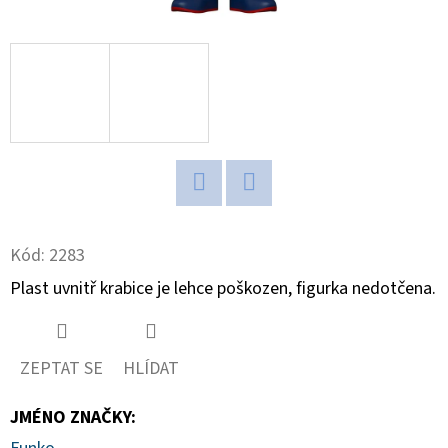
D
O
P
O
R
U
Č
Twitter
Facebook
U
J
Kód:
2283
E
Plast uvnitř krabice je lehce poškozen, figurka nedotčena.
M
E
ZEPTAT SE
HLÍDAT
NBA
JMÉNO ZNAČKY
:
LEGENDS
POP!