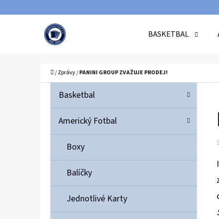
K
Přejít
O
Zpět
Zpět
na
BASKETBAL
Š
do
do
obsah
Í
obchodu
obchodu
C
K
Domů
/
Zprávy
/
PANINI GROUP ZVAŽUJE PRODEJ!
P
K
Přeskočit
Basketbal
A
O
kategorie
T
S
Americký Fotbal
E
T
G
Boxy
O
R
R
A
Balíčky
I
N
E
N
Jednotlivé Karty