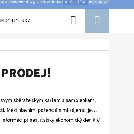
+420 725 662 601
INFO@CARDSNATION.CZ
REGISTROVAT
PŘIHLÁŠENÍ
Hledat
Nákupn
UNKO FIGURKY
PŘÍSLUŠENSTVÍ
UFC
HOKEJ
košík
 PRODEJ!
y svým sběratelským kartám a samolepkám,
ásti. Mezi hlavními potenciálními zájemci je…
 informaci přinesl italský ekonomický deník
Il
Následující