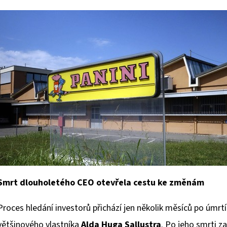
ULTRA PRO PLATINUM - 1 KS
POKÉMON TCG: ME0
BOOSTER BUNDLE
7 Kč
990 Kč
Smrt dlouholetého CEO otevřela cestu ke změnám
Proces hledání investorů přichází jen několik měsíců po úmrt
většinového vlastníka
Alda Huga Sallustra
. Po jeho smrti z