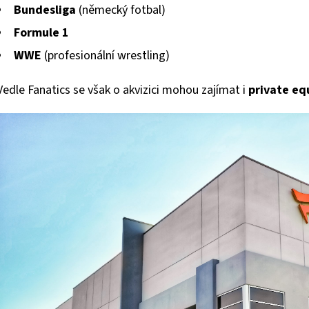
Bundesliga
(německý fotbal)
Formule 1
WWE
(profesionální wrestling)
Vedle Fanatics se však o akvizici mohou zajímat i
private eq