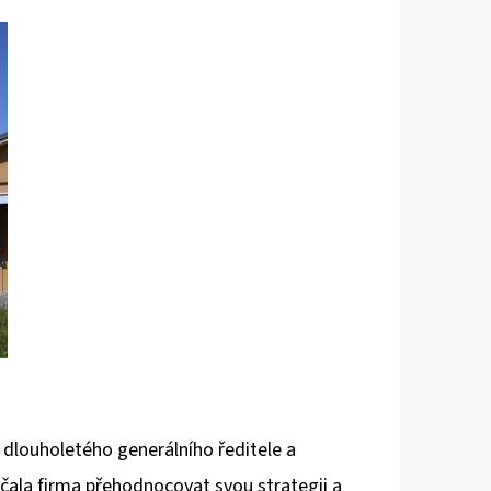
5 - PITCH BLACK
í dlouholetého generálního ředitele a
ačala firma přehodnocovat svou strategii a