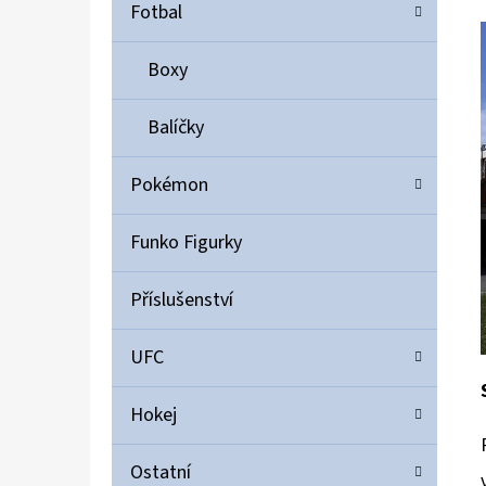
Í
Fotbal
P
A
Boxy
ULTIMATE GUARD MAGNETIC CARD CASE 35PT
N
55 Kč
Balíčky
E
L
Pokémon
Funko Figurky
Příslušenství
UFC
Hokej
Ostatní