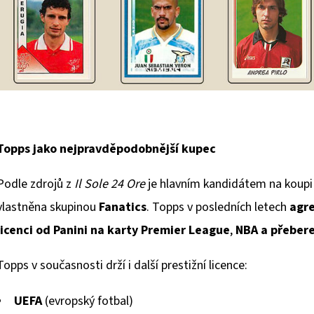
Topps jako nejpravděpodobnější kupec
Podle zdrojů z
Il Sole 24 Ore
je hlavním kandidátem na koup
vlastněna skupinou
Fanatics
. Topps v posledních letech
agr
licenci od Panini na karty Premier League
,
NBA a přeber
Topps v současnosti drží i další prestižní licence:
UEFA
(evropský fotbal)