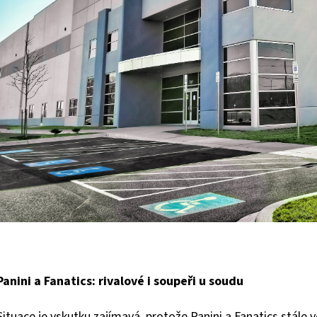
Panini a Fanatics: rivalové i soupeři u soudu
Situace je vskutku zajímavá, protože Panini a Fanatics stále 