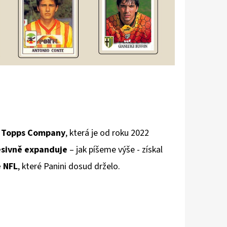
i
Topps Company
, která je od roku 2022
esivně expanduje
– jak píšeme výše - získal
e NFL
, které Panini dosud drželo.