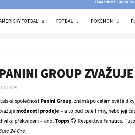
ZÁKAZNICKÁ PODPORA:
AMERICKÝ FOTBAL
FOTBAL
POKÉMON
F
O POTŘEBUJETE NAJÍT?
HLEDAT
PANINI GROUP ZVAŽUJE
31.10.2025
DOPORUČUJEME
Italská společnost
Panini Group
, známá po celém světě dík
zvažuje
možnosti prodeje
– a to buď celé firmy, nebo její č
chvilka překvapení – ano,
Topps
😊 Respektive Fanatics. Tuto
Sole 24 Ore
.