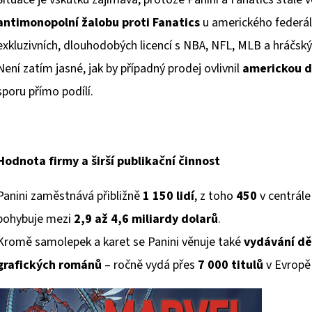
antimonopolní žalobu proti Fanatics
u amerického federáln
exkluzivních, dlouhodobých licencí s NBA, NFL, MLB a hráčs
Není zatím jasné, jak by případný prodej ovlivnil
americkou di
sporu přímo podílí.
Hodnota firmy a širší publikační činnost
Panini zaměstnává přibližně
1 150 lidí
, z toho
450
v centrále
pohybuje mezi
2,9 až 4,6 miliardy dolarů
.
Kromě samolepek a karet se Panini věnuje také
vydávání dě
grafických románů
– ročně vydá přes
7 000 titulů
v Evropě 