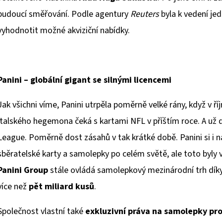
budoucí směřování. Podle agentury
Reuters
byla k vedení je
vyhodnotit možné akviziční nabídky.
Panini – globální gigant se silnými licencemi
Jak všichni víme, Panini utrpěla poměrně velké rány, když v říj
italského hegemona čeká s kartami NFL v příštím roce. A už d
League. Poměrně dost zásahů v tak krátké době. Panini si i na
sběratelské karty a samolepky po celém světě, ale toto byly
Panini Group
stále ovládá samolepkový mezinárodní trh dík
více než
pět miliard kusů
.
Společnost vlastní také
exkluzivní práva na samolepky pro