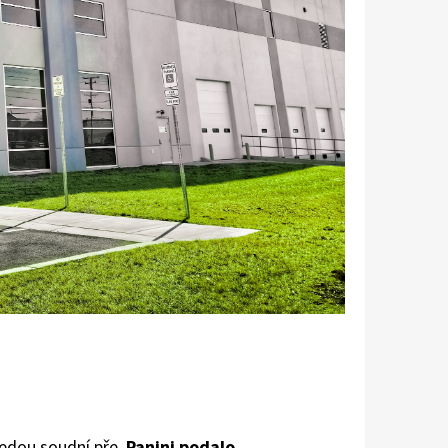
vedou soudní pře.
Panini podalo