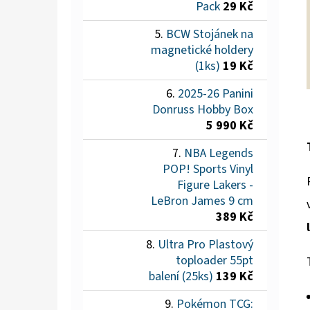
Pack
29 Kč
BCW Stojánek na
magnetické holdery
(1ks)
19 Kč
2025-26 Panini
Donruss Hobby Box
5 990 Kč
NBA Legends
POP! Sports Vinyl
Figure Lakers -
LeBron James 9 cm
389 Kč
Ultra Pro Plastový
toploader 55pt
balení (25ks)
139 Kč
Pokémon TCG: