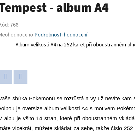
Tempest - album A4
Kód:
768
Průměrné
Neohodnoceno
Podrobnosti hodnocení
hodnocení
Album velikosti A4 na 252 karet při oboustranném p
produktu
je
0,0
z
Twitter
Facebook
5
Vaše sbírka Pokemonů se rozrůstá a vy už nevíte kam s
hvězdiček.
volbou je oversize album velikosti A4 s motivem Pokém
V albu je všito 14 stran, které při oboustranném vkládá
máte vícekrát, můžete skládat za sebe, takže číslo 252