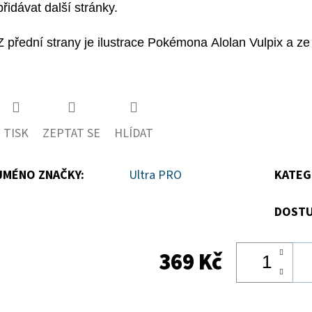
přidávat další stránky.
Z přední strany je ilustrace Pokémona Alolan Vulpix a z
TISK
ZEPTAT SE
HLÍDAT
JMÉNO ZNAČKY
:
Ultra PRO
KATEG
DOSTU
369 Kč