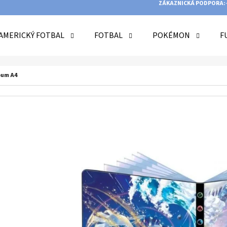
ZÁKAZNICKÁ PODPORA:
AMERICKÝ FOTBAL
FOTBAL
POKÉMON
F
O POTŘEBUJETE NAJÍT?
bum A4
HLEDAT
DOPORUČUJEME