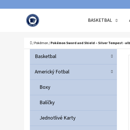
K
Přejít
O
Zpět
Zpět
na
BASKETBAL
Š
do
do
obsah
Í
obchodu
obchodu
C
K
Domů
/
Pokémon
/
Pokémon Sword and Shield – Silver Tempest - al
P
K
Přeskočit
Basketbal
A
O
kategorie
T
S
Americký Fotbal
E
T
G
Boxy
O
R
R
A
Balíčky
I
N
E
N
Jednotlivé Karty