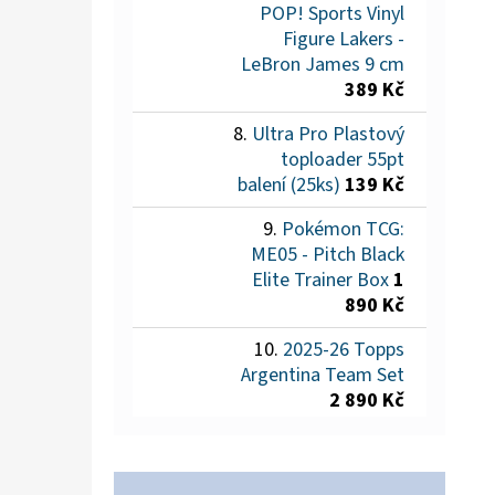
POP! Sports Vinyl
Figure Lakers -
LeBron James 9 cm
389 Kč
Ultra Pro Plastový
toploader 55pt
balení (25ks)
139 Kč
Pokémon TCG:
ME05 - Pitch Black
Elite Trainer Box
1
890 Kč
2025-26 Topps
Argentina Team Set
2 890 Kč