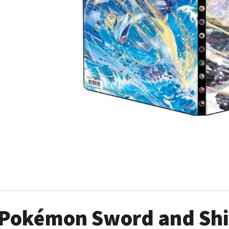
ULTRA PRO PLATINUM - 1 KS
POKÉMON TCG: ME0
BOOSTER BUNDLE
7 Kč
990 Kč
Pokémon Sword and Shie