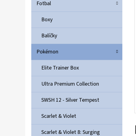
Í
Fotbal
P
A
Boxy
ULTIMATE GUARD MAGNETIC CARD CASE 35PT
N
55 Kč
Balíčky
E
L
Pokémon
Elite Trainer Box
Ultra Premium Collection
SWSH 12 - Silver Tempest
Scarlet & Violet
Scarlet & Violet 8: Surging