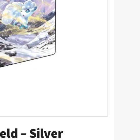
5 - PITCH BLACK
ld – Silver