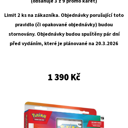
E
(obsahuje 3 z 9 promo karet)
T
Limit 2 ks na zákazníka. Objednávky porušující toto
E
pravidlo (či opakované objednávky) budou
N
stornovány. Objednávky budou spuštěny pár dní
A
před vydáním, které je plánované na 20.3.2026
J
Í
T
1 390 Kč
?
HLEDAT