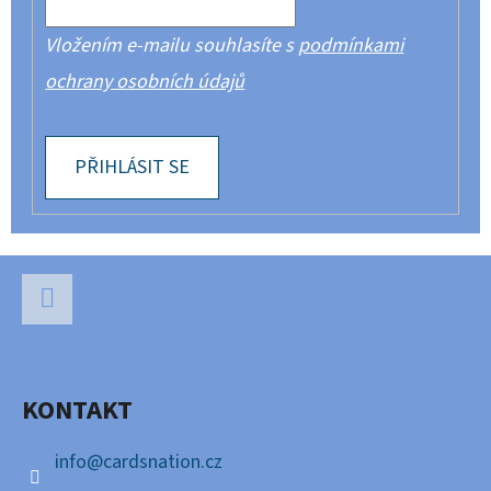
Vložením e-mailu souhlasíte s
podmínkami
ochrany osobních údajů
PŘIHLÁSIT SE
Z
Á
P
Facebook
A
KONTAKT
T
Í
info
@
cardsnation.cz