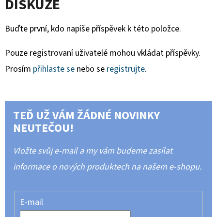
DISKUZE
Buďte první, kdo napíše příspěvek k této položce.
Pouze registrovaní uživatelé mohou vkládat příspěvky.
Prosím
přihlaste se
nebo se
registrujte
.
TEĎ UŽ VÁM ŽÁDNÉ NOVINKY
NEUTEČOU!
Vložte svůj e-mail a my vám budeme zasílat
informace o nových produktech na našem e-shopu.
E-mail