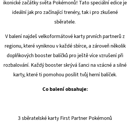
SPORTS
ikonické začátky světa Pokémonů! Tato speciální edice je
VINYL
FIGURE
ideální jak pro začínající trenéry, tak i pro zkušené
LAKERS
sběratele.
-
LEBRON
JAMES
V balení najdeš velkoformátové karty prvních partnerů z
9
CM
regionu, které vyniknou v každé sbírce, a zároveň několik
389
doplňkových booster balíčků pro ještě více vzrušení při
Kč
rozbalování. Každý booster skrývá šanci na vzácné a silné
karty, které ti pomohou posílit tvůj herní balíček.
Co balení obsahuje:
3 sběratelské karty First Partner Pokémonů