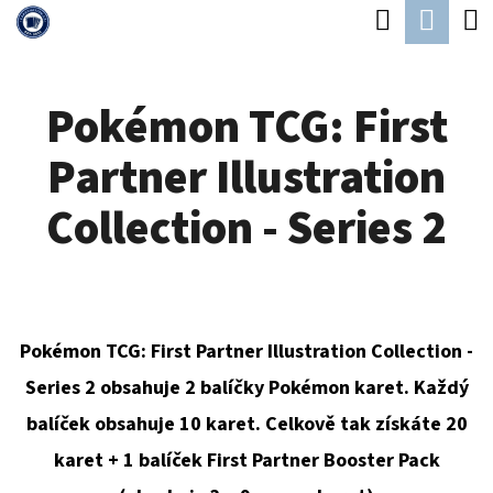
K
Hledat
Náku
Přejít
O
Zpět
Zpět
na
koší
Š
obsah
Pokémon TCG: First
Í
C
K
Partner Illustration
O
P
Collection - Series 2
O
T
Ř
E
Pokémon TCG: First Partner Illustration Collection -
B
Series 2 obsahuje 2 balíčky Pokémon karet. Každý
U
balíček obsahuje 10 karet. Celkově tak získáte 20
J
karet + 1 balíček
First Partner Booster Pack