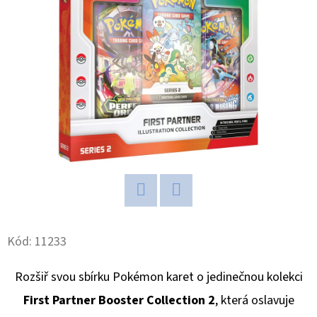
D
O
P
O
R
U
Č
U
J
E
M
Twitter
Facebook
E
Kód:
11233
Rozšiř svou sbírku Pokémon karet o jedinečnou kolekci
NBA
LEGENDS
First Partner Booster Collection 2
, která oslavuje
POP!