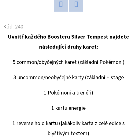
DONRUSS
HOBBY
BOX
Twitter
Facebook
5
Kód:
240
990
Kč
Uvnitř každého Boosteru Silver Tempest najdete
následující druhy karet:
5 common/obyčejných karet (základní Pokémoni)
3 uncommon/neobyčejné karty (základní + stage
1 Pokémoni a trenéři)
1 kartu energie
1 reverse holo kartu (jakákoliv karta z celé edice s
blyštivým textem)