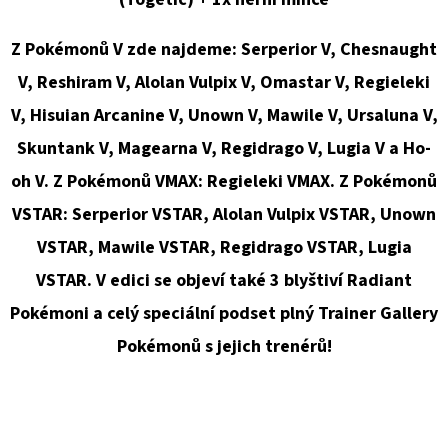
E
T
Z Pokémonů V zde najdeme: Serperior V, Chesnaught
E
V, Reshiram V, Alolan Vulpix V, Omastar V, Regieleki
N
V, Hisuian Arcanine V, Unown V, Mawile V, Ursaluna V,
A
Skuntank V, Magearna V, Regidrago V, Lugia V a Ho-
J
oh V. Z Pokémonů VMAX: Regieleki VMAX. Z Pokémonů
Í
VSTAR: Serperior VSTAR, Alolan Vulpix VSTAR, Unown
T
VSTAR, Mawile VSTAR, Regidrago VSTAR, Lugia
?
VSTAR. V edici se objeví také 3 blyštiví Radiant
Pokémoni a celý speciální podset plný Trainer Gallery
Pokémonů s jejich trenérů!
HLEDAT