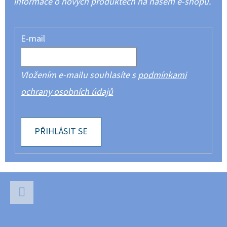
informace o nových produktech na našem e-shopu.
E-mail
Vložením e-mailu souhlasíte s
podmínkami
ochrany osobních údajů
PŘIHLÁSIT SE
Z
Á
P
Facebook