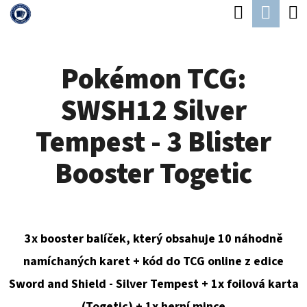
K
Hledat
Náku
Přejít
O
Zpět
Zpět
na
koší
Š
obsah
Pokémon TCG:
Í
C
K
SWSH12 Silver
O
P
Tempest - 3 Blister
O
Booster Togetic
T
Ř
E
3x booster balíček, který obsahuje 10 náhodně
B
namíchaných karet + kód do TCG online z edice
U
Sword and Shield - Silver Tempest + 1x foilová karta
J
(Togetic) + 1x herní mince