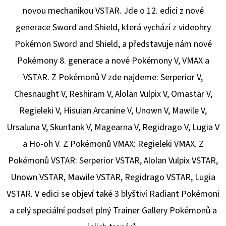
novou mechanikou VSTAR. Jde o 12. edici z nové
generace Sword and Shield, která vychází z videohry
Pokémon Sword and Shield, a představuje nám nové
Pokémony 8. generace a nové Pokémony V, VMAX a
VSTAR. Z Pokémonů V zde najdeme: Serperior V,
Chesnaught V, Reshiram V, Alolan Vulpix V, Omastar V,
Regieleki V, Hisuian Arcanine V, Unown V, Mawile V,
Ursaluna V, Skuntank V, Magearna V, Regidrago V, Lugia V
a Ho-oh V. Z Pokémonů VMAX: Regieleki VMAX. Z
Pokémonů VSTAR: Serperior VSTAR, Alolan Vulpix VSTAR,
Unown VSTAR, Mawile VSTAR, Regidrago VSTAR, Lugia
VSTAR. V edici se objeví také 3 blyštiví Radiant Pokémoni
a celý speciální podset plný Trainer Gallery Pokémonů a