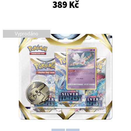
389 Kč
D
O
P
Vyprodáno
O
R
U
Č
U
J
E
M
E
2025-
26
PANINI