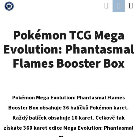
K
Hledat
Náku
Přejít
O
Zpět
Zpět
na
koší
Š
obsah
Pokémon TCG Mega
Í
C
K
Evolution: Phantasmal
O
P
Flames Booster Box
O
T
Ř
E
Pokémon Mega Evolution: Phantasmal Flames
B
Booster Box obsahuje 36 balíčků Pokémon karet.
U
Každý balíček obsahuje 10 karet. Celkově tak
J
získáte 360 karet edice Mega Evolution: Phantasmal