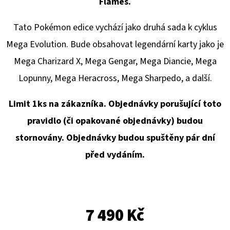
E
Flames.
T
Tato Pokémon edice vychází jako druhá sada k cyklus
E
Mega Evolution. Bude obsahovat legendární karty jako je
N
Mega Charizard X, Mega Gengar, Mega Diancie, Mega
A
Lopunny, Mega Heracross, Mega Sharpedo, a další.
J
Í
Limit 1ks na zákazníka. Objednávky porušující toto
T
pravidlo (či opakované objednávky) budou
?
stornovány. Objednávky budou spuštěny pár dní
před vydáním.
HLEDAT
7 490 Kč