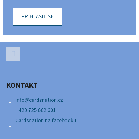
PŘIHLÁSIT SE
Z
Á
P
Facebook
A
KONTAKT
T
Í
info
@
cardsnation.cz
+420 725 662 601
Cardsnation na facebooku