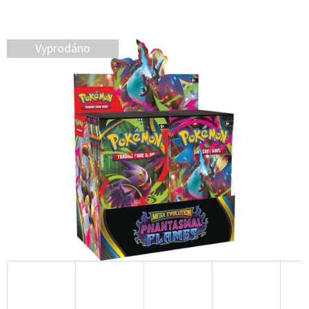
D
O
Vyprodáno
P
O
R
U
Č
U
J
E
M
E
2026
TOPPS
CHROME