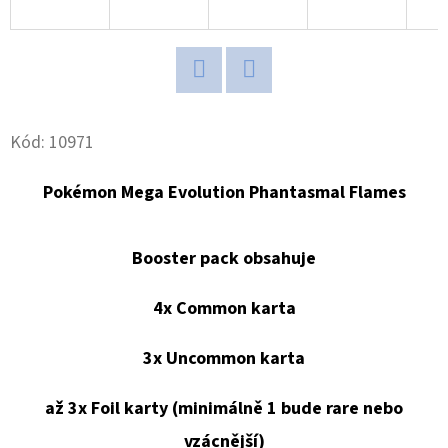
BASEBALL
BLASTER
BOX
1
250
Twitter
Facebook
Kč
Kód:
10971
Pokémon Mega Evolution Phantasmal Flames
Booster pack obsahuje
4x Common karta
3x Uncommon karta
až 3x Foil karty (minimálně 1 bude rare nebo
vzácnější)