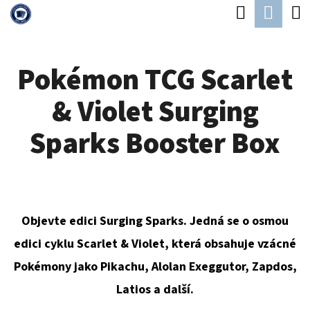
K
Hledat
Náku
Přejít
O
Zpět
Zpět
na
koší
Š
obsah
Pokémon TCG Scarlet
Í
C
K
& Violet Surging
O
P
Sparks Booster Box
O
T
Ř
E
Objevte edici Surging Sparks. Jedná se o osmou
B
edici cyklu Scarlet & Violet, která obsahuje vzácné
U
Pokémony jako Pikachu, Alolan Exeggutor, Zapdos,
J
Latios a další.