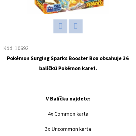
D
O
P
O
Twitter
Facebook
R
Kód:
10692
U
Pokémon Surging Sparks Booster Box obsahuje 36
Č
U
balíčků Pokémon karet.
J
E
M
V Balíčku najdete:
E
4x Common karta
ULTRA
PRO
3x Uncommon karta
PLATINUM