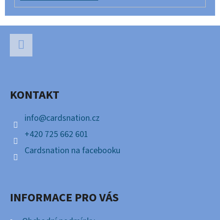
Z
Á
P
Facebook
A
KONTAKT
T
Í
info
@
cardsnation.cz
+420 725 662 601
Cardsnation na facebooku
INFORMACE PRO VÁS