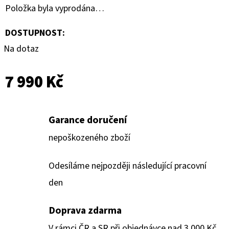
Položka byla vyprodána…
DOSTUPNOST:
Na dotaz
7 990 Kč
Garance doručení
nepoškozeného zboží
Odesíláme nejpozději následující pracovní
den
Doprava zdarma
V rámci ČR a SR při objednávce nad 3 000 Kč