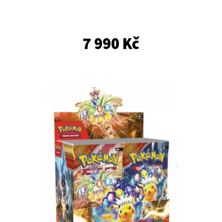
E
T
E
7 990 Kč
N
A
J
Í
T
?
HLEDAT