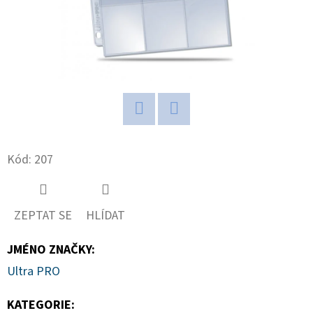
D
O
P
O
R
U
Twitter
Facebook
Č
U
Kód:
207
J
E
M
ZEPTAT SE
HLÍDAT
E
JMÉNO ZNAČKY
:
Ultra PRO
NBA
LEGENDS
KATEGORIE
:
POP!