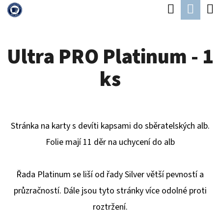
K
Hledat
Náku
Přejít
O
Zpět
Zpět
na
koší
Š
obsah
Ultra PRO Platinum - 1
Í
C
K
ks
O
P
O
T
Stránka na karty s devíti kapsami do sběratelských alb.
Ř
Folie mají 11 děr na uchycení do alb
E
B
Řada Platinum se liší od řady Silver větší pevností a
U
průzračností. Dále jsou tyto stránky více odolné proti
J
roztržení.