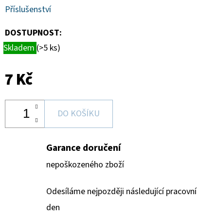
SPORTS
Příslušenství
VINYL
FIGURE
LAKERS
DOSTUPNOST:
-
LEBRON
Skladem
(>5 ks)
JAMES
9
CM
7 Kč
389
Kč
DO KOŠÍKU
Garance doručení
nepoškozeného zboží
Odesíláme nejpozději následující pracovní
den