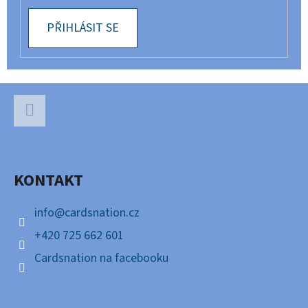
PŘIHLÁSIT SE
Z
Á
P
Facebook
A
KONTAKT
T
Í
info
@
cardsnation.cz
+420 725 662 601
Cardsnation na facebooku