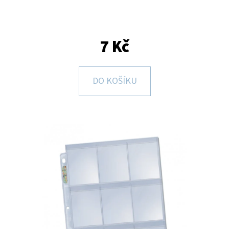
E
T
E
7 Kč
N
A
DO KOŠÍKU
J
Í
T
?
HLEDAT