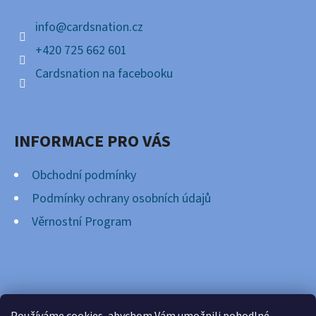
E
Í
T
info
@
cardsnation.cz
E
+420 725 662 601
N
Cardsnation na facebooku
A
J
INFORMACE PRO VÁS
Í
T
Obchodní podmínky
?
Podmínky ochrany osobních údajů
Věrnostní Program
HLEDAT
FACEBOOK