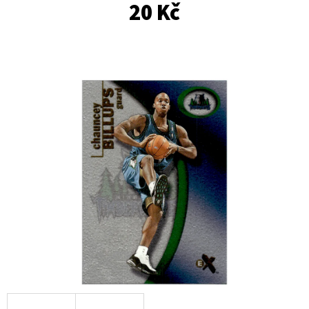
E
20 Kč
T
E
N
A
J
Í
T
?
HLEDAT