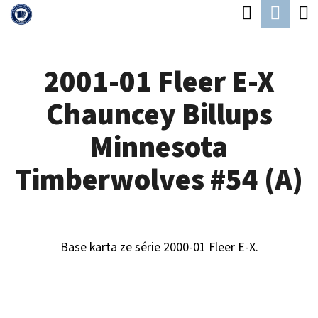
K
Hledat
Náku
Přejít
O
Zpět
Zpět
na
koší
Š
obsah
2001-01 Fleer E-X
Í
C
K
Chauncey Billups
O
P
Minnesota
O
Timberwolves #54 (A)
T
Ř
E
Base karta ze série 2000-01 Fleer E-X.
B
U
J