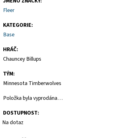
JMÉNO ZNAČKY
:
HAUNTED
HOOPS
Fleer
PACK
29
KATEGORIE
:
Kč
Base
HRÁČ
:
Chauncey Billups
TÝM
:
Minnesota Timberwolves
Položka byla vyprodána…
DOSTUPNOST:
Na dotaz