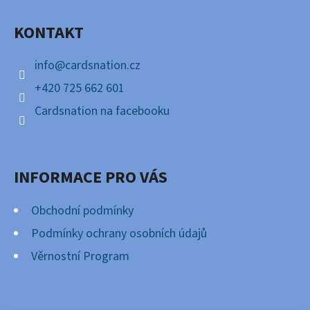
A
KONTAKT
T
Í
info
@
cardsnation.cz
+420 725 662 601
Cardsnation na facebooku
INFORMACE PRO VÁS
Obchodní podmínky
Podmínky ochrany osobních údajů
Věrnostní Program