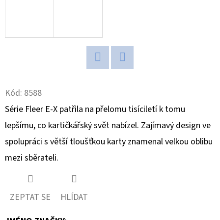
D
O
P
O
R
Twitter
Facebook
U
Kód:
8588
Č
Série Fleer E-X patřila na přelomu tisíciletí k tomu
U
J
lepšímu, co kartičkářský svět nabízel. Zajímavý design ve
E
spolupráci s větší tloušťkou karty znamenal velkou oblibu
M
mezi sběrateli.
E
ZEPTAT SE
HLÍDAT
2024-
25
PANINI