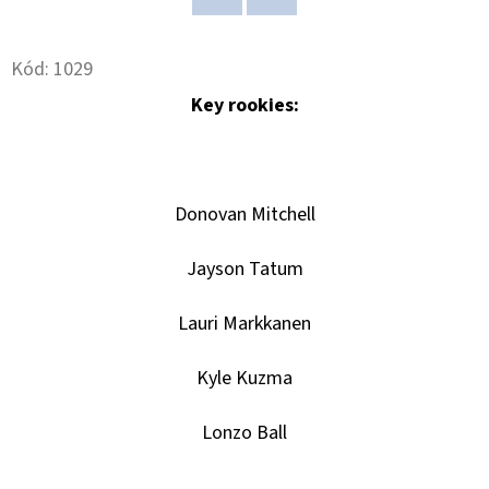
Twitter
Facebook
D
Kód:
1029
O
P
Key rookies:
O
R
U
Donovan Mitchell
Č
U
Jayson Tatum
J
E
Lauri Markkanen
M
E
Kyle Kuzma
Lonzo Ball
NBA
LEGENDS
POP!