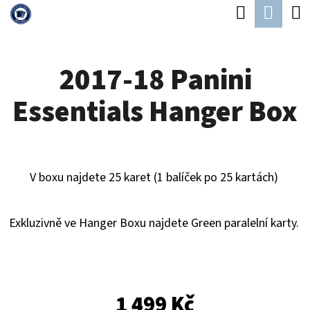
K
Hledat
Náku
Přejít
O
Zpět
Zpět
na
koší
Š
obsah
2017-18 Panini
Í
C
K
Essentials Hanger Box
O
P
O
T
V boxu najdete 25 karet (1 balíček po 25 kartách)
Ř
E
Exkluzivně ve Hanger Boxu najdete Green paralelní karty.
B
U
J
1 499 Kč