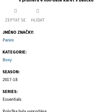
v průměru 6 non-base karet v balíčku
ZEPTAT SE
HLÍDAT
JMÉNO ZNAČKY
:
Panini
KATEGORIE
:
Boxy
SEASON
:
2017-18
SERIES
:
Essentials
Položka byla vyprodána…