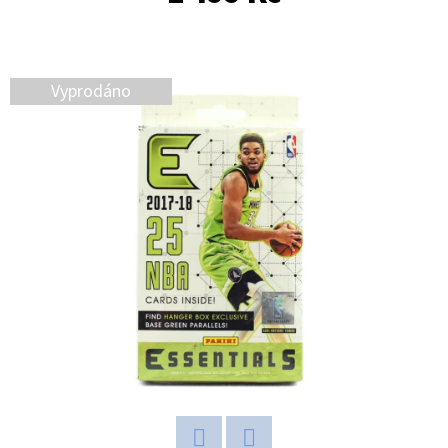
E
T
E
Vyprodáno
N
A
J
Í
T
?
HLEDAT