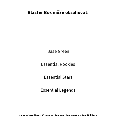
SPORTS
VINYL
FIGURE
Blaster Box může obsahovat:
LAKERS
-
LEBRON
JAMES
9
CM
389
Kč
Base Green
Essential Rookies
Essential Stars
Essential Legends