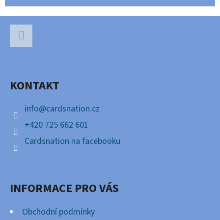
Z
Á
P
Facebook
A
KONTAKT
T
Í
info
@
cardsnation.cz
+420 725 662 601
Cardsnation na facebooku
INFORMACE PRO VÁS
Obchodní podmínky