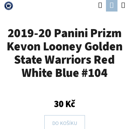
K
Hledat
Náku
Přejít
O
Zpět
Zpět
na
koší
Š
obsah
2019-20 Panini Prizm
Í
C
K
Kevon Looney Golden
O
P
State Warriors Red
O
White Blue #104
T
Ř
E
B
30 Kč
U
J
DO KOŠÍKU