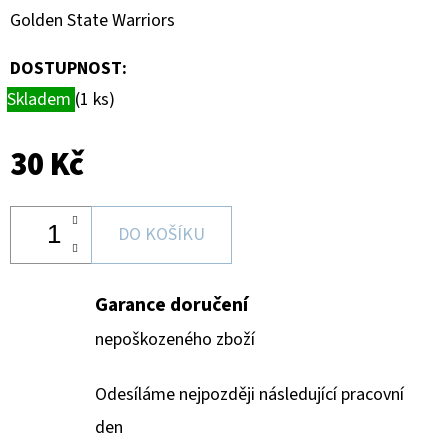
DONRUSS
Golden State Warriors
HOBBY
BOX
DOSTUPNOST:
5
990
Skladem
(1 ks)
Kč
30 Kč
DO KOŠÍKU
Garance doručení
nepoškozeného zboží
Odesíláme nejpozději následující pracovní
den