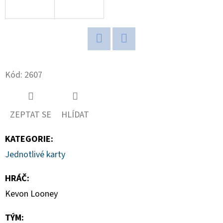
D
O
P
Twitter
Facebook
O
R
Kód:
2607
U
Č
U
ZEPTAT SE
HLÍDAT
J
E
KATEGORIE
:
M
Jednotlivé karty
E
HRÁČ
:
Kevon Looney
2025-
26
TÝM
:
PANINI