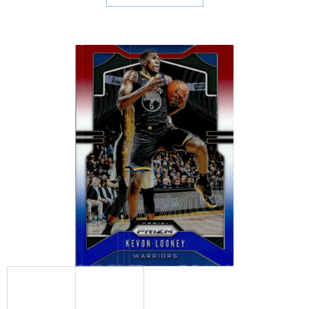
E
T
E
N
A
J
Í
T
?
HLEDAT