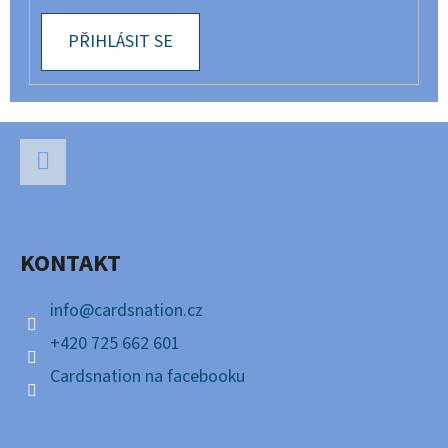
PŘIHLÁSIT SE
Z
Á
P
Facebook
A
KONTAKT
T
Í
info
@
cardsnation.cz
+420 725 662 601
Cardsnation na facebooku