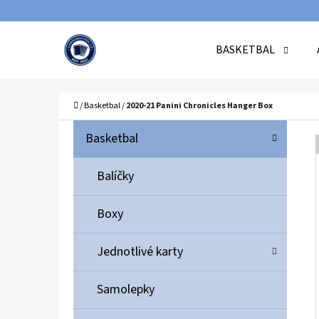
K
Přejít
O
Zpět
Zpět
na
BASKETBAL
Š
do
do
obsah
Í
obchodu
obchodu
C
K
Domů
/
Basketbal
/
2020-21 Panini Chronicles Hanger Box
P
K
Přeskočit
Basketbal
A
O
kategorie
T
S
Balíčky
E
T
G
Boxy
O
R
R
A
Jednotlivé karty
I
N
E
N
Samolepky