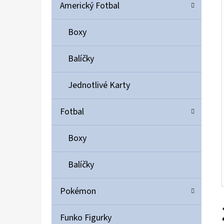
Í
Americký Fotbal
P
A
Boxy
ULTIMATE GUARD MAGNETIC CARD CASE 35PT
N
55 Kč
Balíčky
E
L
Jednotlivé Karty
Fotbal
Boxy
Balíčky
Pokémon
Funko Figurky