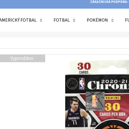
ZÁKAZNICKÁ PODPORA:
AMERICKÝ FOTBAL
FOTBAL
POKÉMON
F
O POTŘEBUJETE NAJÍT?
Vyprodáno
HLEDAT
DOPORUČUJEME