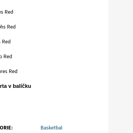
es Red
phs Red
s Red
o Red
ures Red
ta v balíčku
ORIE
:
Basketbal