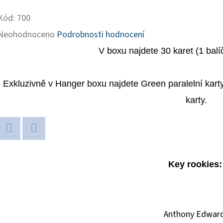
Kód:
700
Průměrné
Neohodnoceno
Podrobnosti hodnocení
hodnocení
V boxu najdete 30 karet (1 balí
produktu
je
Exkluzivně v Hanger boxu najdete Green paralelní karty
0,0
karty.
z
5
Twitter
Facebook
hvězdiček.
Key rookies
Anthony Edwar