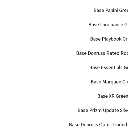
Base Panini Gre
Base Luminance G
Base Playbook G
Base Donruss Rated Roo
Base Essentials G
Base Marquee Gr
Base XR Gree
Base Prizm Update Silv
Base Donruss Optic Traded S