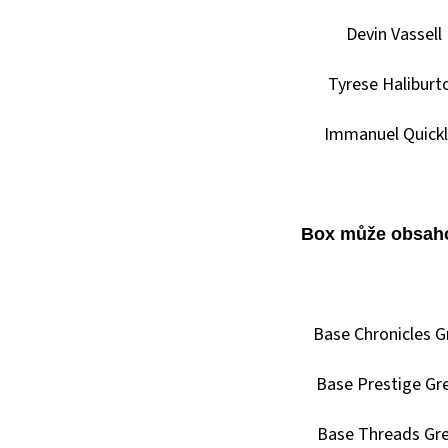
Devin Vassell
Tyrese Haliburt
Immanuel Quickl
Box může obsaho
Base Chronicles G
Base Prestige Gr
Base Threads Gr