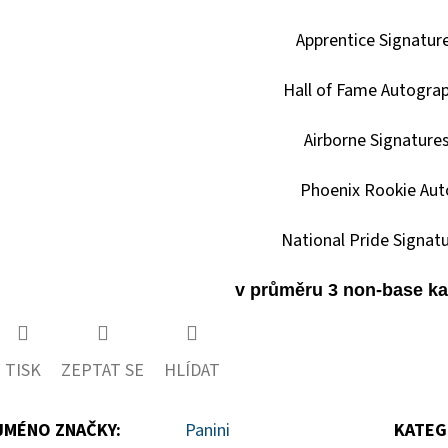
Apprentice Signatur
Hall of Fame Autogra
Airborne Signature
Phoenix Rookie Aut
National Pride Signat
v průměru 3 non-base kar
TISK
ZEPTAT SE
HLÍDAT
JMÉNO ZNAČKY
:
Panini
KATEG