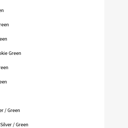
en
reen
reen
kie Green
reen
een
n
er / Green
ilver / Green