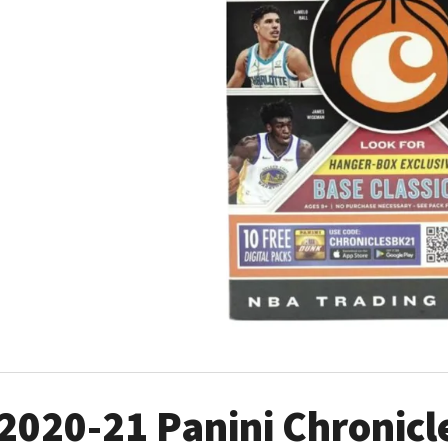
ULTRA PRO PLATINUM - 1 KS
POKÉMON TCG: ME0
BOOSTER BUNDLE
7 Kč
990 Kč
2020-21 Panini Chronicl