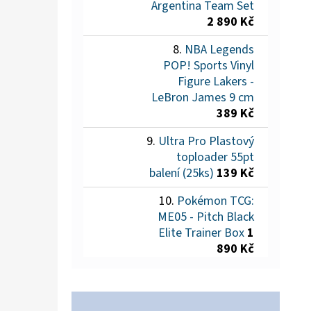
Argentina Team Set
2 890 Kč
NBA Legends
POP! Sports Vinyl
Figure Lakers -
LeBron James 9 cm
389 Kč
Ultra Pro Plastový
toploader 55pt
balení (25ks)
139 Kč
Pokémon TCG:
ME05 - Pitch Black
Elite Trainer Box
1
890 Kč