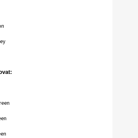
on
ey
vat:
reen
een
een