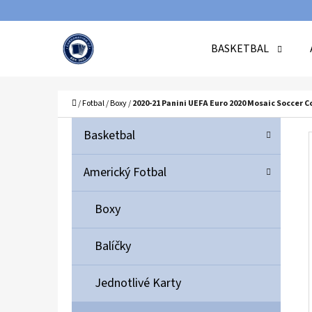
K
Přejít
O
Zpět
Zpět
na
BASKETBAL
Š
do
do
obsah
Í
obchodu
obchodu
C
K
Domů
/
Fotbal
/
Boxy
/
2020-21 Panini UEFA Euro 2020 Mosaic Soccer C
P
K
Přeskočit
Basketbal
A
O
kategorie
T
S
Americký Fotbal
E
T
G
Boxy
O
R
R
A
Balíčky
I
N
E
N
Jednotlivé Karty