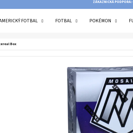
ZÁKAZNICKÁ PODPORA:
AMERICKÝ FOTBAL
FOTBAL
POKÉMON
F
O POTŘEBUJETE NAJÍT?
cereal Box
HLEDAT
DOPORUČUJEME