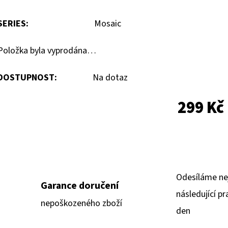
SERIES
:
Mosaic
Položka byla vyprodána…
DOSTUPNOST:
Na dotaz
299 Kč
Odesíláme ne
Garance doručení
následující pr
nepoškozeného zboží
den