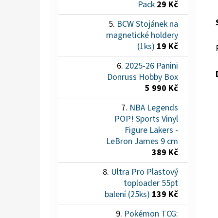
Pack
29 Kč
BCW Stojánek na
magnetické holdery
(1ks)
19 Kč
2025-26 Panini
Donruss Hobby Box
5 990 Kč
NBA Legends
POP! Sports Vinyl
Figure Lakers -
LeBron James 9 cm
389 Kč
Ultra Pro Plastový
toploader 55pt
balení (25ks)
139 Kč
Pokémon TCG: