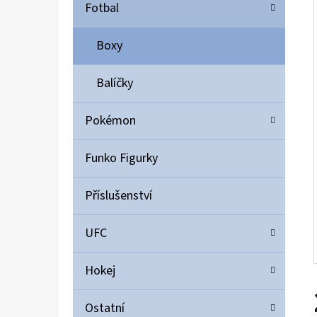
Í
Fotbal
P
A
Boxy
ULTIMATE GUARD MAGNETIC CARD CASE 35PT
N
55 Kč
Balíčky
E
L
Pokémon
Funko Figurky
Příslušenství
UFC
Hokej
Ostatní