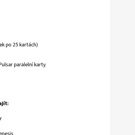
ček po 25 kartách)
ulsar paralelní karty.
jít:
r
enesis