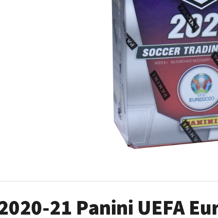
ULTRA PRO PLATINUM - 1 KS
POKÉMON TCG: ME0
BOOSTER BUNDLE
7 Kč
990 Kč
2020-21 Panini UEFA Eu