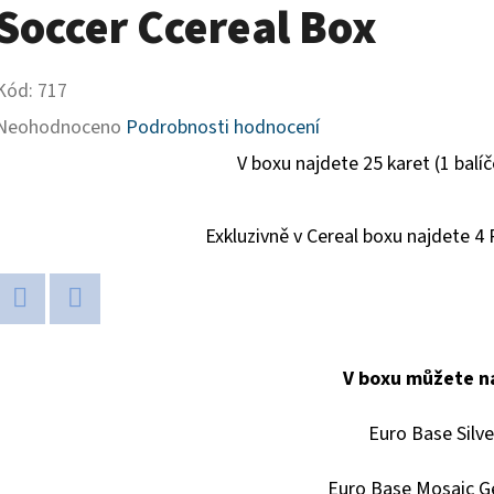
Soccer Ccereal Box
Kód:
717
Průměrné
Neohodnoceno
Podrobnosti hodnocení
hodnocení
V boxu najdete 25 karet (1 balí
produktu
je
Exkluzivně v Cereal boxu najdete 4 P
0,0
z
Twitter
Facebook
5
V boxu můžete na
hvězdiček.
Euro Base Silve
Euro Base Mosaic G