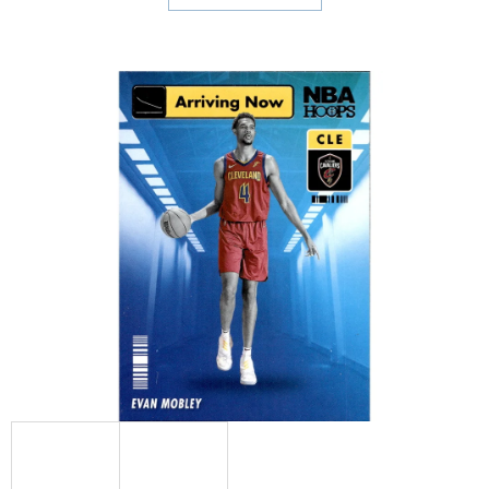
E
T
E
N
A
J
Í
T
?
HLEDAT