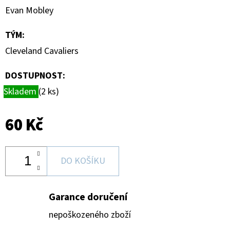
HAUNTED
Evan Mobley
HOOPS
PACK
TÝM
:
29
Kč
Cleveland Cavaliers
DOSTUPNOST:
Skladem
(2 ks)
60 Kč
DO KOŠÍKU
Garance doručení
nepoškozeného zboží