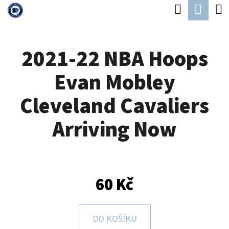
K
Hledat
Náku
Přejít
O
Zpět
Zpět
na
koší
Š
obsah
2021-22 NBA Hoops
Í
C
K
Evan Mobley
O
P
Cleveland Cavaliers
O
Arriving Now
T
Ř
E
B
60 Kč
U
J
DO KOŠÍKU