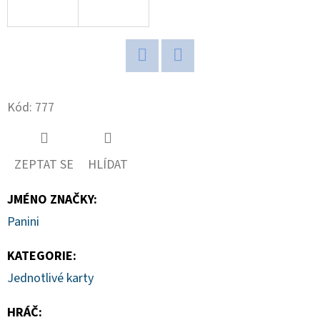
D
O
P
Twitter
Facebook
O
R
Kód:
777
U
Č
U
ZEPTAT SE
HLÍDAT
J
E
JMÉNO ZNAČKY
:
M
Panini
E
KATEGORIE
:
Jednotlivé karty
2024-
25
HRÁČ
:
PANINI