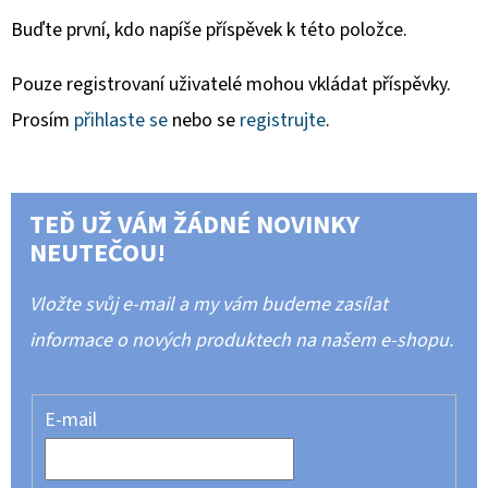
Buďte první, kdo napíše příspěvek k této položce.
Pouze registrovaní uživatelé mohou vkládat příspěvky.
Prosím
přihlaste se
nebo se
registrujte
.
TEĎ UŽ VÁM ŽÁDNÉ NOVINKY
NEUTEČOU!
Vložte svůj e-mail a my vám budeme zasílat
informace o nových produktech na našem e-shopu.
E-mail