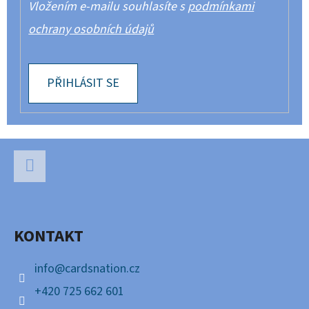
Vložením e-mailu souhlasíte s
podmínkami
ochrany osobních údajů
PŘIHLÁSIT SE
Z
Á
P
Facebook
A
KONTAKT
T
Í
info
@
cardsnation.cz
+420 725 662 601