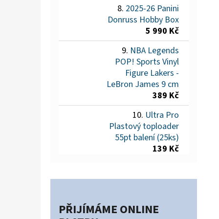
2025-26 Panini
Donruss Hobby Box
5 990 Kč
NBA Legends
POP! Sports Vinyl
Figure Lakers -
LeBron James 9 cm
389 Kč
Ultra Pro
Plastový toploader
55pt balení (25ks)
139 Kč
PŘIJÍMÁME ONLINE