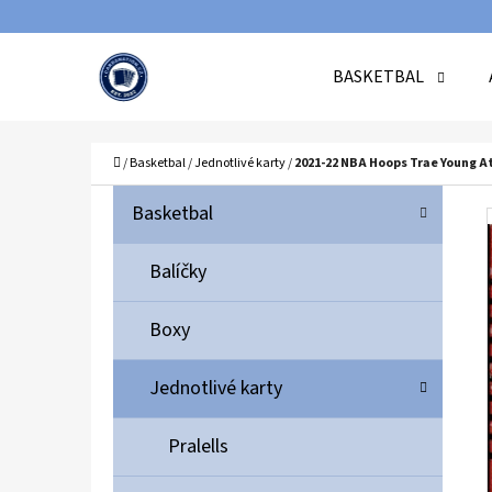
K
Přejít
O
Zpět
Zpět
na
BASKETBAL
Š
do
do
obsah
Í
obchodu
obchodu
C
K
Domů
/
Basketbal
/
Jednotlivé karty
/
2021-22 NBA Hoops Trae Young A
P
K
Přeskočit
Basketbal
A
O
kategorie
T
S
Balíčky
E
T
G
Boxy
O
R
R
A
Jednotlivé karty
I
N
E
N
Pralells