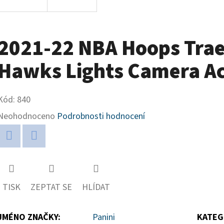
2021-22 NBA Hoops Trae
Hawks Lights Camera Ac
Kód:
840
Průměrné
Neohodnoceno
Podrobnosti hodnocení
hodnocení
produktu
Twitter
Facebook
je
0,0
TISK
ZEPTAT SE
HLÍDAT
z
5
JMÉNO ZNAČKY
:
Panini
KATEG