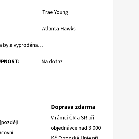
Trae Young
Atlanta Hawks
a byla vyprodána…
PNOST:
Na dotaz
Doprava zdarma
V rámci ČR a SR při
jpozději
objednávce nad 3 000
acovní
Kč Evropská Unie při