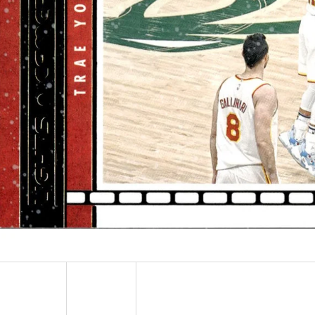
ULTRA PRO PLATINUM - 1 KS
POKÉMON TCG: ME0
BOOSTER BUNDLE
7 Kč
990 Kč