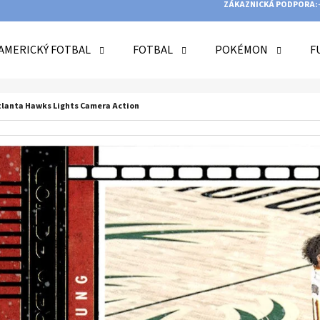
ZÁKAZNICKÁ PODPORA:
AMERICKÝ FOTBAL
FOTBAL
POKÉMON
F
O POTŘEBUJETE NAJÍT?
tlanta Hawks Lights Camera Action
HLEDAT
DOPORUČUJEME