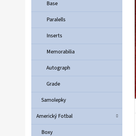
Í
Base
P
A
Paralells
ULTIMATE GUARD MAGNETIC CARD CASE 35PT
N
55 Kč
Inserts
E
L
Memorabilia
Autograph
Grade
Samolepky
Americký Fotbal
Boxy