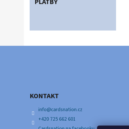
PLATBY
Z
Á
P
A
KONTAKT
T
Í
info
@
cardsnation.cz
+420 725 662 601
Cardsnation na facebooku