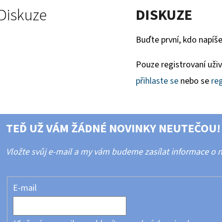
Diskuze
DISKUZE
Buďte první, kdo napíše
Pouze registrovaní uži
přihlaste se
nebo se
reg
TEĎ UŽ VÁM ŽÁDNÉ NOVINKY NEUTEČOU!
Vložte svůj e-mail a my vám budeme zasílat informace o
E-mail