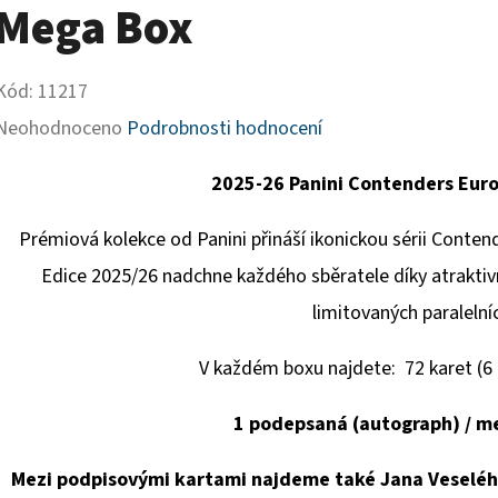
Mega Box
Kód:
11217
Průměrné
Neohodnoceno
Podrobnosti hodnocení
hodnocení
2025-26 Panini Contenders Eur
produktu
je
Prémiová kolekce od
Panini
přináší ikonickou sérii Conte
0,0
Edice 2025/26 nadchne každého sběratele díky atraktivn
z
limitovaných paralelní
5
V každém boxu najdete: 72 karet (6 
hvězdiček.
1 podepsaná (autograph) / m
Mezi podpisovými kartami najdeme také Jana Veseléh