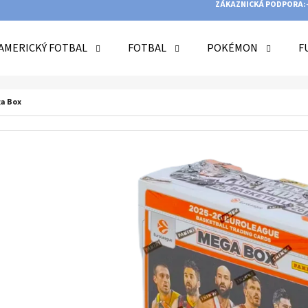
ZÁKAZNICKÁ PODPORA:
AMERICKÝ FOTBAL
FOTBAL
POKÉMON
F
O POTŘEBUJETE NAJÍT?
ga Box
HLEDAT
DOPORUČUJEME