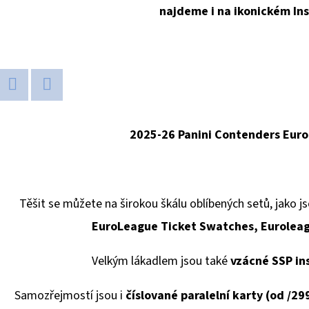
najdeme i na ikonickém In
Twitter
Facebook
2025-26 Panini Contenders Eur
Těšit se můžete na širokou škálu oblíbených setů, jako j
EuroLeague Ticket Swatches, Euroleag
Velkým lákadlem jsou také
vzácné SSP in
Samozřejmostí jsou i
číslované paralelní karty (od /29