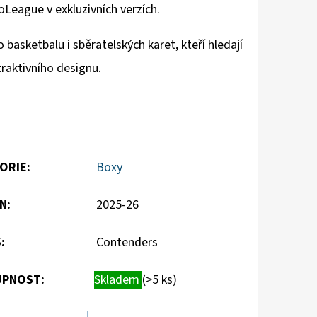
oLeague v exkluzivních verzích.
basketbalu i sběratelských karet, kteří hledají
traktivního designu.
ORIE
:
Boxy
N
:
2025-26
S
:
Contenders
PNOST:
Skladem
(>5 ks)