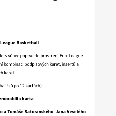
oLeague Basketball
nders vůbec poprvé do prostředí
EuroLeague
.
í kombinaci podpisových karet, insertů a
ch karet.
balíčků po 12 kartách)
emorabilia karta
o a Tomáše Satoranského. Jana Veselého