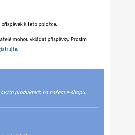
 příspěvek k této položce.
vatelé mohou vkládat příspěvky. Prosím
istrujte
.
 nových produktech na našem e-shopu.