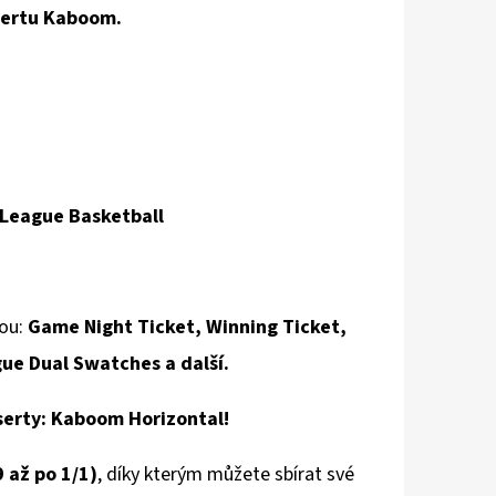
sertu Kaboom.
oLeague Basketball
sou:
Game Night Ticket, Winning Ticket,
ue Dual Swatches a další.
serty:
Kaboom Horizontal!
9 až po 1/1)
, díky kterým můžete sbírat své