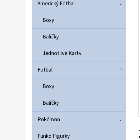
Í
Americký Fotbal
P
A
Boxy
ULTIMATE GUARD MAGNETIC CARD CASE 35PT
N
55 Kč
Balíčky
E
L
Jednotlivé Karty
Fotbal
Boxy
Balíčky
Pokémon
Funko Figurky