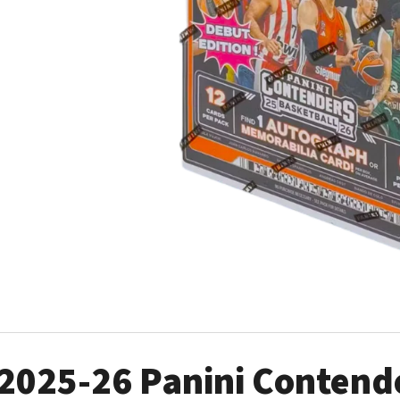
ULTRA PRO PLATINUM - 1 KS
POKÉMON TCG: ME0
BOOSTER BUNDLE
7 Kč
990 Kč
2025-26 Panini Contend