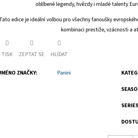
oblíbené legendy, hvězdy i mladé talenty Eur
Tato edice je ideální volbou pro všechny fanoušky evropského 
kombinaci prestiže, vzácnosti a a
TISK
ZEPTAT SE
HLÍDAT
JMÉNO ZNAČKY
:
Panini
KATEG
SEASO
SERIE
DOSTU