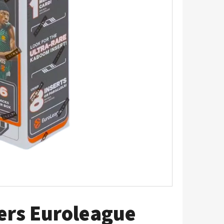
5 - PITCH BLACK
ers Euroleague