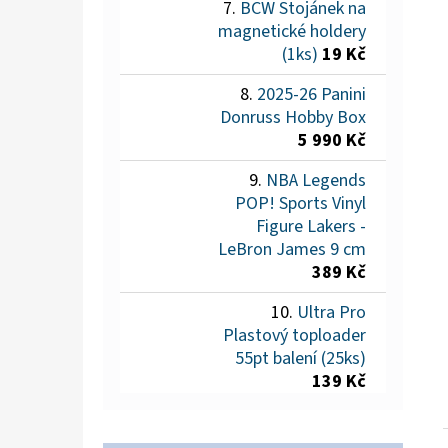
BCW Stojánek na
magnetické holdery
(1ks)
19 Kč
2025-26 Panini
Donruss Hobby Box
5 990 Kč
NBA Legends
POP! Sports Vinyl
Figure Lakers -
LeBron James 9 cm
389 Kč
Ultra Pro
Plastový toploader
55pt balení (25ks)
139 Kč