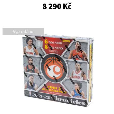
E
8 290 Kč
T
E
N
Vyprodáno
A
J
Í
T
?
HLEDAT