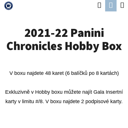
K
Hledat
Náku
Přejít
O
Zpět
Zpět
na
koší
Š
obsah
2021-22 Panini
Í
C
K
Chronicles Hobby Box
O
P
O
T
V boxu najdete 48 karet (6 balíčků po 8 kartách)
Ř
E
Exkluzivně v Hobby boxu můžete najít Gala Insertní
B
karty v limitu #/8. V boxu najdete 2 podpisové karty.
U
J