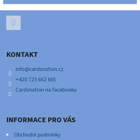
Z
Á
P
Facebook
A
KONTAKT
T
Í
info
@
cardsnation.cz
+420 725 662 601
Cardsnation na facebooku
INFORMACE PRO VÁS
Obchodní podmínky