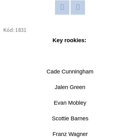
D
Twitter
Facebook
O
P
Kód:
1831
O
Key rookies:
R
U
Č
U
Cade Cunningham
J
E
Jalen Green
M
E
Evan Mobley
Scottie Barnes
2025-
26
Franz Wagner
TOPPS