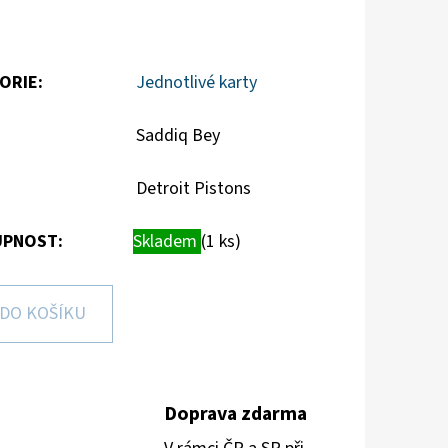
ORIE
:
Jednotlivé karty
Saddiq Bey
Detroit Pistons
PNOST:
Skladem
(1 ks)
DO KOŠÍKU
Doprava zdarma