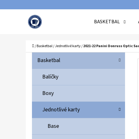
K
Přejít
O
Zpět
Zpět
na
BASKETBAL
Š
do
do
obsah
Í
obchodu
obchodu
C
K
Domů
/
Basketbal
/
Jednotlivé karty
/
2021-22 Panini Donruss Optic Sa
P
K
Přeskočit
Basketbal
A
O
kategorie
T
S
Balíčky
E
T
G
Boxy
O
R
R
A
Jednotlivé karty
I
N
E
N
Base