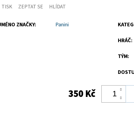
TISK
ZEPTAT SE
HLÍDAT
5
hvězdiček.
JMÉNO ZNAČKY
:
Panini
KATEG
HRÁČ
:
TÝM
:
DOSTU
350 Kč