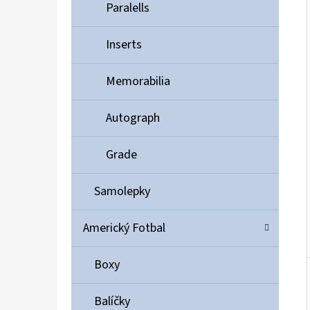
Í
Paralells
P
A
Inserts
ULTIMATE GUARD MAGNETIC CARD CASE 35PT
N
55 Kč
Memorabilia
E
L
Autograph
Grade
Samolepky
Americký Fotbal
Boxy
Balíčky