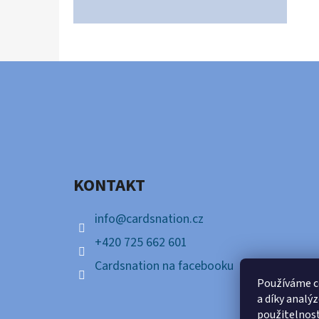
Z
Á
P
A
KONTAKT
T
Í
info
@
cardsnation.cz
+420 725 662 601
Cardsnation na facebooku
Používáme c
a díky analý
použitelnos