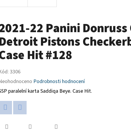
2021-22 Panini Donruss 
Detroit Pistons Checker
Case Hit #128
Kód:
3306
Průměrné
Neohodnoceno
Podrobnosti hodnocení
hodnocení
SSP paralelní karta Saddiqa Beye. Case Hit.
produktu
je
Twitter
Facebook
0,0
z