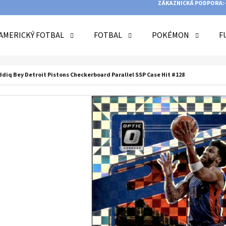
ZÁKAZNICKÁ PODPORA:
AMERICKÝ FOTBAL
FOTBAL
POKÉMON
F
O POTŘEBUJETE NAJÍT?
ddiq Bey Detroit Pistons Checkerboard Parallel SSP Case Hit #128
HLEDAT
DOPORUČUJEME