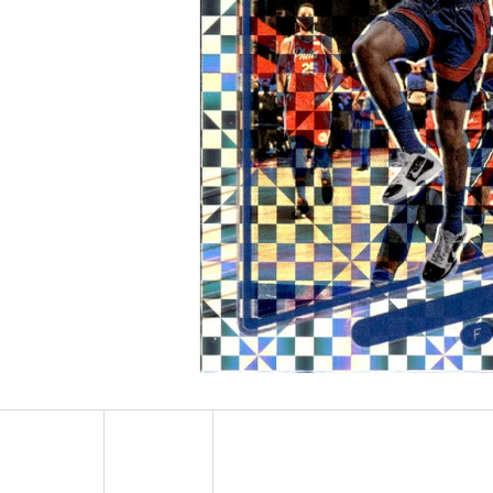
ULTRA PRO PLATINUM - 1 KS
POKÉMON TCG: ME0
BOOSTER BUNDLE
7 Kč
990 Kč