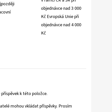
V rámci ČR a SR při
jpozději
objednávce nad 3 000
acovní
Kč Evropská Unie při
objednávce nad 4 000
Kč
 příspěvek k této položce.
vatelé mohou vkládat příspěvky. Prosím