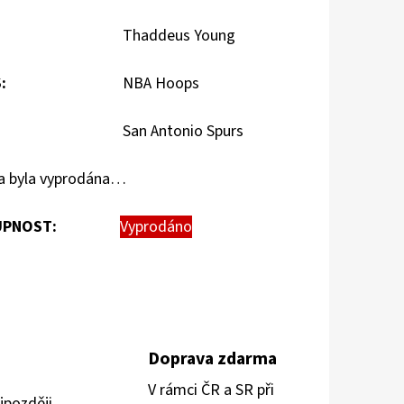
Thaddeus Young
S
:
NBA Hoops
San Antonio Spurs
a byla vyprodána…
PNOST:
Vyprodáno
Doprava zdarma
V rámci ČR a SR při
jpozději