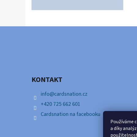
Z
Á
P
A
KONTAKT
T
Í
info
@
cardsnation.cz
+420 725 662 601
Cardsnation na facebooku
Používáme c
a díky analý
použitelnos