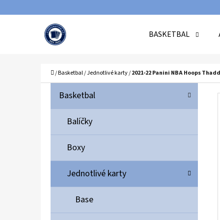
K
Přejít
O
Zpět
Zpět
na
BASKETBAL
Š
do
do
obsah
Í
obchodu
obchodu
C
K
Domů
/
Basketbal
/
Jednotlivé karty
/
2021-22 Panini NBA Hoops Thadd
P
K
Přeskočit
Basketbal
A
O
kategorie
T
S
Balíčky
E
T
G
Boxy
O
R
R
A
Jednotlivé karty
I
N
E
N
Base