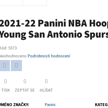
2021-22 Panini NBA Ho
Young San Antonio Spur
Kód:
5373
Průměrné
Neohodnoceno
Podrobnosti hodnocení
hodnocení
produktu
Twitter
Facebook
je
0,0
TISK
ZEPTAT SE
HLÍDAT
z
5
JMÉNO ZNAČKY
:
Panini
KATEG