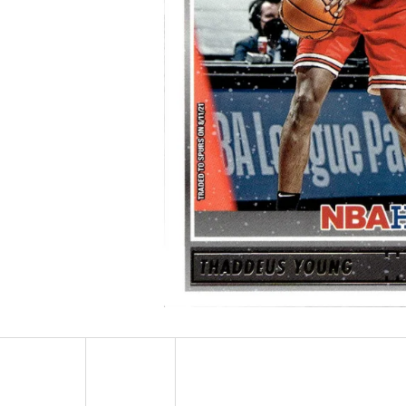
ULTRA PRO PLATINUM - 1 KS
POKÉMON TCG: ME0
BOOSTER BUNDLE
7 Kč
990 Kč