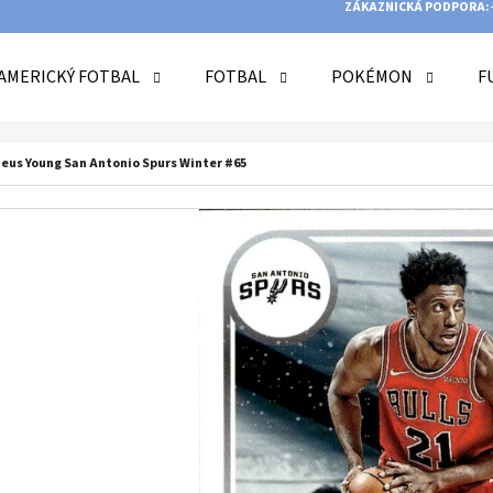
ZÁKAZNICKÁ PODPORA:
AMERICKÝ FOTBAL
FOTBAL
POKÉMON
F
O POTŘEBUJETE NAJÍT?
eus Young San Antonio Spurs Winter #65
HLEDAT
DOPORUČUJEME