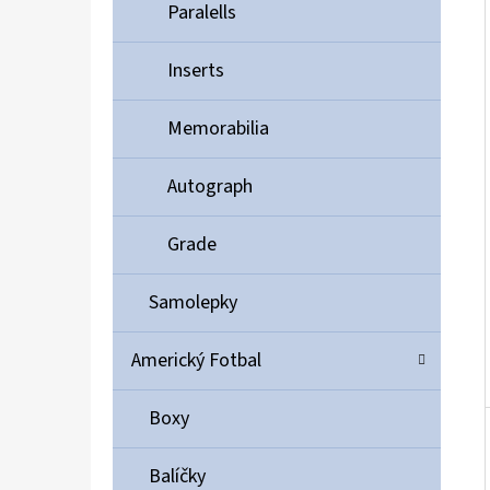
Í
Paralells
P
A
Inserts
ULTIMATE GUARD MAGNETIC CARD CASE 35PT
N
55 Kč
Memorabilia
E
L
Autograph
Grade
Samolepky
Americký Fotbal
Boxy
Balíčky