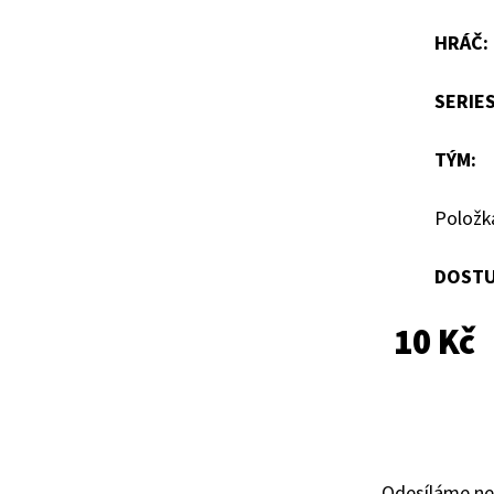
hvězdiček.
HRÁČ
:
SERIE
TÝM
:
Položk
DOSTU
10 Kč
Odesíláme ne