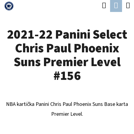
K
Hledat
Náku
Přejít
O
Zpět
Zpět
na
koší
Š
obsah
2021-22 Panini Select
Í
C
K
Chris Paul Phoenix
O
P
Suns Premier Level
O
#156
T
Ř
E
NBA kartička Panini
Chris Paul Phoenix Suns
B
ase karta
B
Premier Level.
U
J