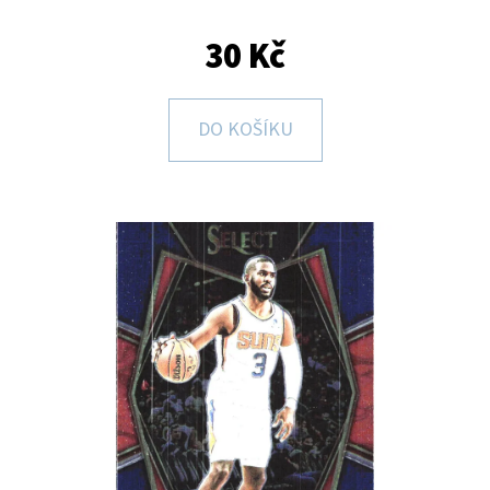
E
T
30 Kč
E
N
DO KOŠÍKU
A
J
Í
T
?
HLEDAT