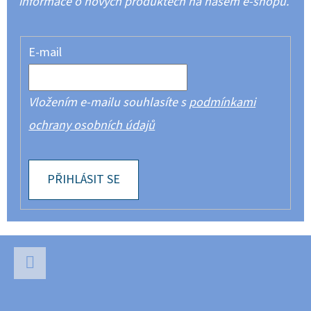
informace o nových produktech na našem e-shopu.
E-mail
Vložením e-mailu souhlasíte s
podmínkami
ochrany osobních údajů
PŘIHLÁSIT SE
Z
Á
P
Facebook