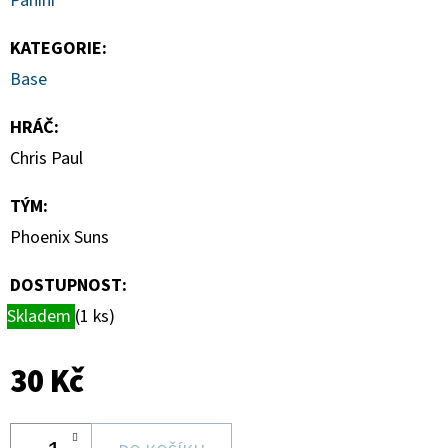
Panini
DONRUSS
HOBBY
BOX
KATEGORIE
:
5
Base
990
Kč
HRÁČ
:
Chris Paul
TÝM
:
Phoenix Suns
DOSTUPNOST:
Skladem
(1 ks)
30 Kč