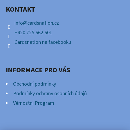
A
KONTAKT
T
Í
info
@
cardsnation.cz
+420 725 662 601
Cardsnation na facebooku
INFORMACE PRO VÁS
Obchodní podmínky
Podmínky ochrany osobních údajů
Věrnostní Program