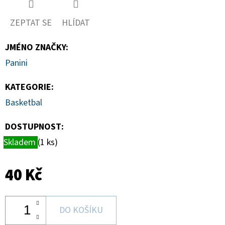
MAGNETICKÉ
HOLDERY
(1KS)
ZEPTAT SE
HLÍDAT
19
Kč
JMÉNO ZNAČKY
:
Panini
KATEGORIE
:
Basketbal
DOSTUPNOST:
Skladem
(1 ks)
40 Kč
DO KOŠÍKU