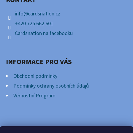
T
Í
info
@
cardsnation.cz
+420 725 662 601
Cardsnation na facebooku
INFORMACE PRO VÁS
Obchodní podmínky
Podmínky ochrany osobních údajů
Věrnostní Program
FACEBOOK