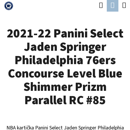
K
Hledat
Náku
Přejít
O
Zpět
Zpět
na
koší
Š
obsah
2021-22 Panini Select
Í
C
K
Jaden Springer
O
P
Philadelphia 76ers
O
Concourse Level Blue
T
Ř
Shimmer Prizm
E
Parallel RC #85
B
U
J
NBA kartička Panini Select
Jaden Springer Philadelphia