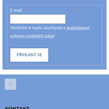
E-mail
Vložením e-mailu souhlasíte s
podmínkami
ochrany osobních údajů
PŘIHLÁSIT SE
Z
Á
P
Facebook
A
KONTAKT