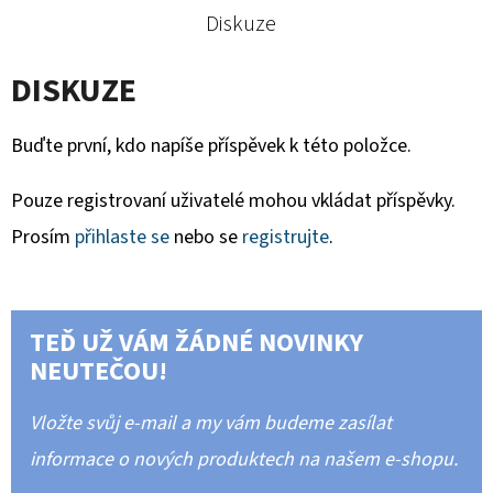
Diskuze
DISKUZE
Buďte první, kdo napíše příspěvek k této položce.
Pouze registrovaní uživatelé mohou vkládat příspěvky.
Prosím
přihlaste se
nebo se
registrujte
.
TEĎ UŽ VÁM ŽÁDNÉ NOVINKY
NEUTEČOU!
Vložte svůj e-mail a my vám budeme zasílat
informace o nových produktech na našem e-shopu.