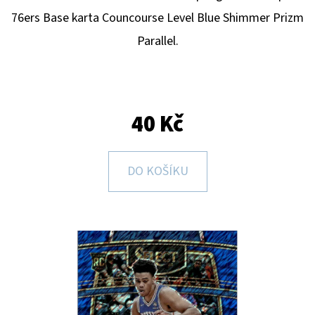
E
76ers
B
ase karta Councourse Level Blue Shimmer Prizm
T
Parallel.
E
N
A
J
40 Kč
Í
T
DO KOŠÍKU
?
HLEDAT