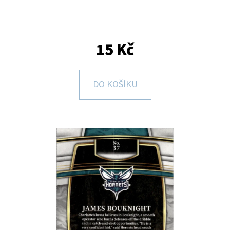
E
T
E
15 Kč
N
A
DO KOŠÍKU
J
Í
T
?
HLEDAT