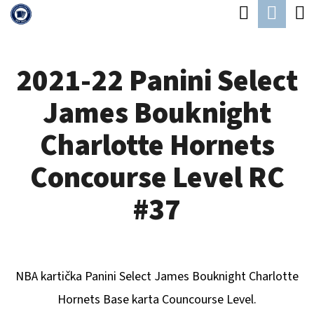
K
Hledat
Náku
Přejít
O
Zpět
Zpět
na
koší
Š
obsah
2021-22 Panini Select
Í
C
K
James Bouknight
O
P
Charlotte Hornets
O
Concourse Level RC
T
Ř
#37
E
B
U
NBA kartička Panini Select
James Bouknight Charlotte
J
Hornets
Base karta Councourse Level.