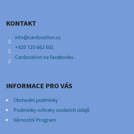
P
Facebook
A
KONTAKT
T
Í
info
@
cardsnation.cz
+420 725 662 601
Cardsnation na facebooku
INFORMACE PRO VÁS
Obchodní podmínky
Podmínky ochrany osobních údajů
Věrnostní Program