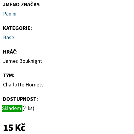
TOPLOADER
JMÉNO ZNAČKY
:
55PT
BALENÍ
Panini
(25KS)
139
KATEGORIE
:
Kč
Base
HRÁČ
:
James Bouknight
TÝM
:
Charlotte Hornets
DOSTUPNOST:
Skladem
(4 ks)
15 Kč