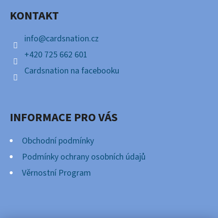
A
KONTAKT
T
Í
info
@
cardsnation.cz
+420 725 662 601
Cardsnation na facebooku
INFORMACE PRO VÁS
Obchodní podmínky
Podmínky ochrany osobních údajů
Věrnostní Program