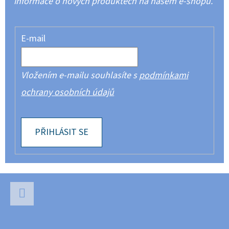
informace o nových produktech na našem e-shopu.
E-mail
Vložením e-mailu souhlasíte s
podmínkami
ochrany osobních údajů
PŘIHLÁSIT SE
Z
Á
P
Facebook