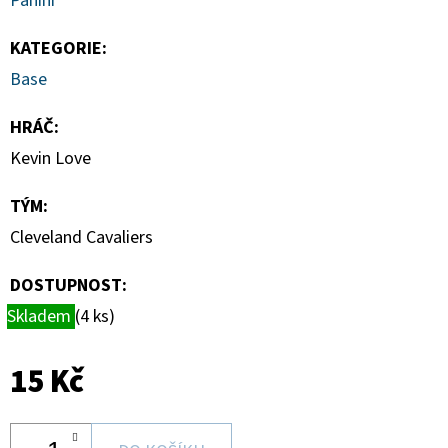
Panini
BASEBALL
BLASTER
BOX
KATEGORIE
:
1
Base
250
Kč
HRÁČ
:
Kevin Love
TÝM
:
Cleveland Cavaliers
DOSTUPNOST:
Skladem
(4 ks)
15 Kč