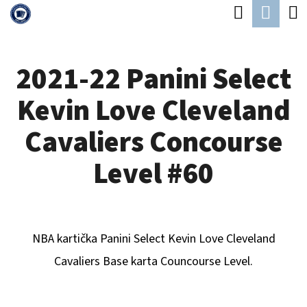
K
Hledat
Náku
Přejít
O
Zpět
Zpět
na
koší
Š
obsah
2021-22 Panini Select
Í
C
K
Kevin Love Cleveland
O
P
Cavaliers Concourse
O
Level #60
T
Ř
E
NBA kartička Panini Select
Kevin Love Cleveland
B
Cavaliers
Base karta Councourse Level.
U
J