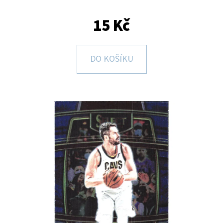
E
T
15 Kč
E
N
DO KOŠÍKU
A
J
Í
T
?
HLEDAT