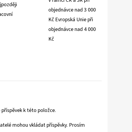
V rámci ČR a SR při
jpozději
objednávce nad 3 000
acovní
Kč Evropská Unie při
objednávce nad 4 000
Kč
 příspěvek k této položce.
vatelé mohou vkládat příspěvky. Prosím