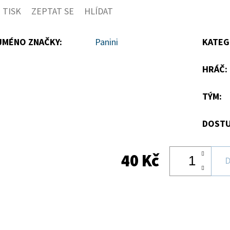
TISK
ZEPTAT SE
HLÍDAT
5
hvězdiček.
JMÉNO ZNAČKY
:
Panini
KATEG
HRÁČ
:
TÝM
:
DOSTU
40 Kč
D