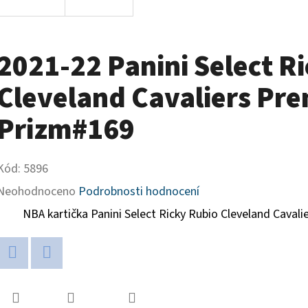
2021-22 Panini Select R
Cleveland Cavaliers Prem
Prizm#169
Kód:
5896
Průměrné
Neohodnoceno
Podrobnosti hodnocení
hodnocení
NBA kartička Panini Select Ricky Rubio Cleveland Cavalie
produktu
je
Twitter
Facebook
0,0
z