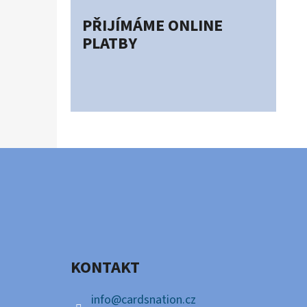
PŘIJÍMÁME ONLINE
PLATBY
Z
Á
P
A
KONTAKT
T
Í
info
@
cardsnation.cz