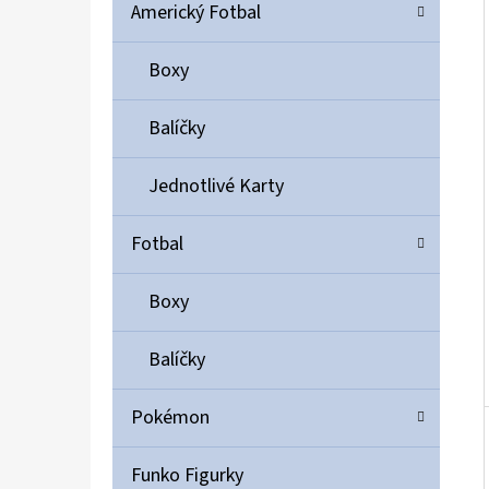
Í
Americký Fotbal
P
A
Boxy
ULTIMATE GUARD MAGNETIC CARD CASE 35PT
N
55 Kč
Balíčky
E
L
Jednotlivé Karty
Fotbal
Boxy
Balíčky
Pokémon
Funko Figurky