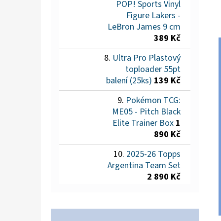
POP! Sports Vinyl
Figure Lakers -
LeBron James 9 cm
389 Kč
Ultra Pro Plastový
toploader 55pt
balení (25ks)
139 Kč
Pokémon TCG:
ME05 - Pitch Black
Elite Trainer Box
1
890 Kč
2025-26 Topps
Argentina Team Set
2 890 Kč