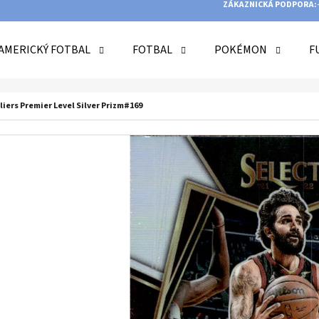
ZÁKAZNICKÁ PODPORA:
AMERICKÝ FOTBAL
FOTBAL
POKÉMON
F
O POTŘEBUJETE NAJÍT?
liers Premier Level Silver Prizm#169
HLEDAT
DOPORUČUJEME