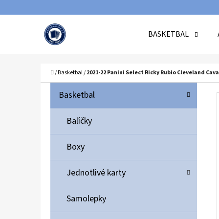
K
Přejít
O
Zpět
Zpět
na
BASKETBAL
Š
do
do
obsah
Í
obchodu
obchodu
C
K
Domů
/
Basketbal
/
2021-22 Panini Select Ricky Rubio Cleveland Cava
P
K
Přeskočit
Basketbal
A
O
kategorie
T
S
Balíčky
E
T
G
Boxy
O
R
R
A
Jednotlivé karty
I
N
E
N
Samolepky