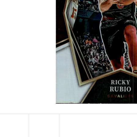
ULTRA PRO PLATINUM - 1 KS
POKÉMON TCG: ME0
BOOSTER BUNDLE
7 Kč
990 Kč