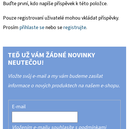
Buďte první, kdo napíše příspěvek k této položce.
Pouze registrovaní uživatelé mohou vkládat příspěvky.
Prosím
přihlaste se
nebo se
registrujte
.
TEĎ UŽ VÁM ŽÁDNÉ NOVINKY
NEUTEČOU!
Vložte svůj e-mail a my vám budeme zasílat
informace o nových produktech na našem e-shopu.
E-mail
Vložením e-mailu souhlasíte s
podmínkami