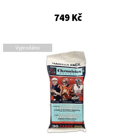
E
T
749 Kč
E
N
A
Vyprodáno
J
Í
T
?
HLEDAT