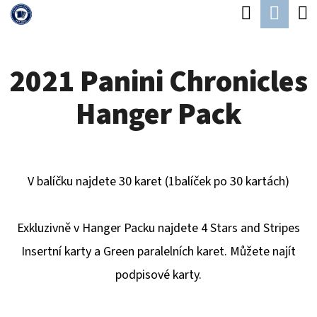
K
Hledat
Náku
Přejít
O
Zpět
Zpět
na
koší
Š
obsah
2021 Panini Chronicles
Í
C
K
Hanger Pack
O
P
O
T
V balíčku najdete 30 karet (1balíček po 30 kartách)
Ř
E
Exkluzivně v Hanger Packu najdete 4 Stars and Stripes
B
Insertní karty a Green paralelních karet. Můžete najít
U
podpisové karty.
J