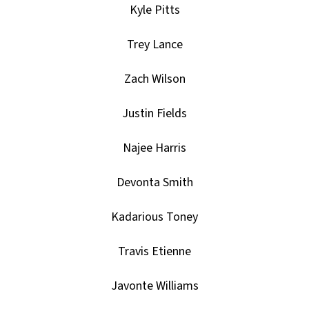
-
Kyle Pitts
PITCH
BLACK
BOOSTER
Trey Lance
BUNDLE
990
Zach Wilson
Kč
Justin Fields
Najee Harris
Devonta Smith
Kadarious Toney
Travis Etienne
Javonte Williams