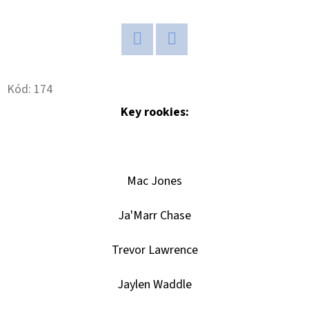
D
O
P
Twitter
Facebook
O
Kód:
174
R
Key rookies:
U
Č
U
J
Mac Jones
E
M
Ja'Marr Chase
E
Trevor Lawrence
POKÉMON
Jaylen Waddle
TCG:
ME05