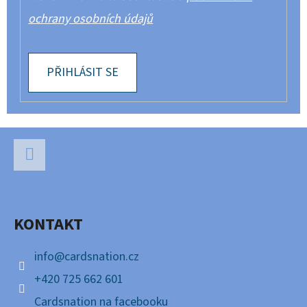
ochrany osobních údajů
PŘIHLÁSIT SE
Z
Á
P
Facebook
A
KONTAKT
T
Í
info
@
cardsnation.cz
+420 725 662 601
Cardsnation na facebooku