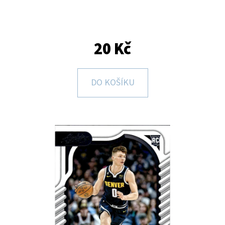
E
T
E
20 Kč
N
A
DO KOŠÍKU
J
Í
T
?
HLEDAT