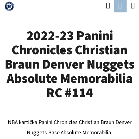
K
Hledat
Náku
Přejít
O
Zpět
Zpět
na
koší
Š
obsah
2022-23 Panini
Í
C
K
Chronicles Christian
O
P
Braun Denver Nuggets
O
Absolute Memorabilia
T
Ř
RC #114
E
B
U
NBA kartička Panini Chronicles
Christian Braun Denver
J
Nuggets
B
ase Absolute Memorabilia.