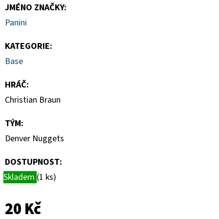
-
JMÉNO ZNAČKY
:
PITCH
BLACK
Panini
BOOSTER
BUNDLE
KATEGORIE
:
990
Base
Kč
HRÁČ
:
Christian Braun
TÝM
:
Denver Nuggets
DOSTUPNOST:
Skladem
(1 ks)
20 Kč