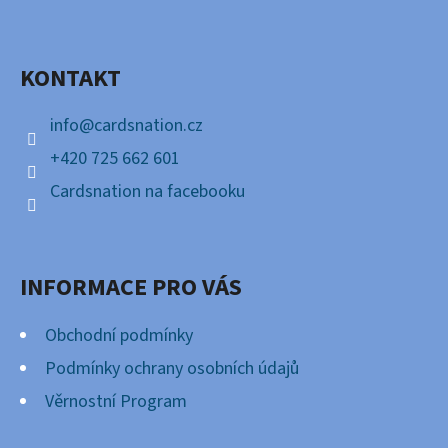
P
Facebook
A
KONTAKT
T
Í
info
@
cardsnation.cz
+420 725 662 601
Cardsnation na facebooku
INFORMACE PRO VÁS
Obchodní podmínky
Podmínky ochrany osobních údajů
Věrnostní Program