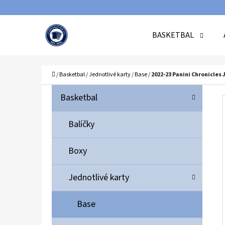
K
Přejít
O
Zpět
Zpět
na
BASKETBAL
Š
do
do
obsah
Í
obchodu
obchodu
C
K
Domů
/
Basketbal
/
Jednotlivé karty
/
Base
/
2022-23 Panini Chronicles
P
K
Přeskočit
Basketbal
A
O
kategorie
T
S
Balíčky
E
T
G
Boxy
O
R
R
A
Jednotlivé karty
I
N
E
N
Base