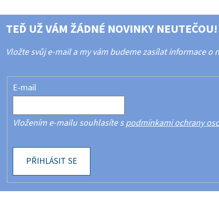
TEĎ UŽ VÁM ŽÁDNÉ NOVINKY NEUTEČOU!
Vložte svůj e-mail a my vám budeme zasílat informace o
E-mail
Vložením e-mailu souhlasíte s
podmínkami ochrany oso
PŘIHLÁSIT SE