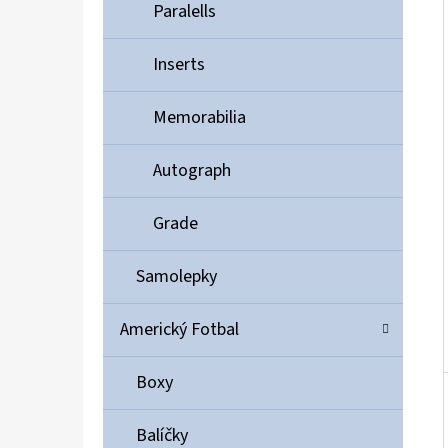
Í
Paralells
P
A
Inserts
ULTIMATE GUARD MAGNETIC CARD CASE 35PT
N
55 Kč
Memorabilia
E
L
Autograph
Grade
Samolepky
Americký Fotbal
Boxy
Balíčky