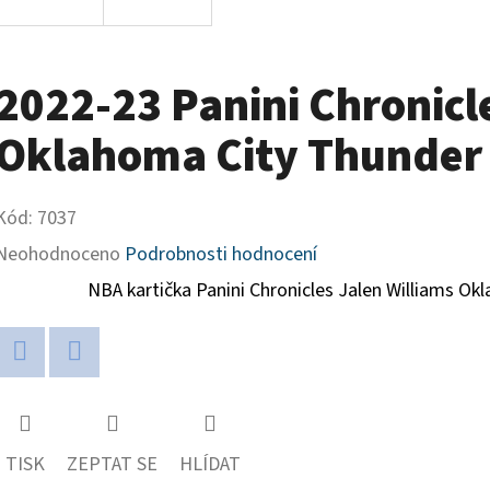
2022-23 Panini Chronicl
Oklahoma City Thunder 
Kód:
7037
Průměrné
Neohodnoceno
Podrobnosti hodnocení
hodnocení
NBA kartička Panini Chronicles
Jalen Williams Ok
produktu
je
Twitter
Facebook
0,0
z
TISK
ZEPTAT SE
HLÍDAT
5