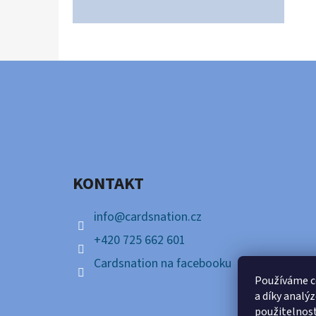
Z
Á
P
A
KONTAKT
T
Í
info
@
cardsnation.cz
+420 725 662 601
Cardsnation na facebooku
Používáme c
a díky analý
použitelnos