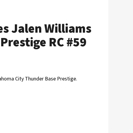
es Jalen Williams
Prestige RC #59
lahoma City Thunder
B
ase Prestige.