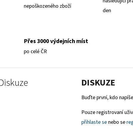
následující pr
nepoškozeného zboží
den
Přes 3000 výdejních míst
po celé ČR
Diskuze
DISKUZE
Buďte první, kdo napíše
Pouze registrovaní uži
přihlaste se
nebo se
reg