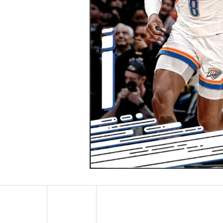
ULTRA PRO PLATINUM - 1 KS
POKÉMON TCG: ME0
BOOSTER BUNDLE
7 Kč
990 Kč