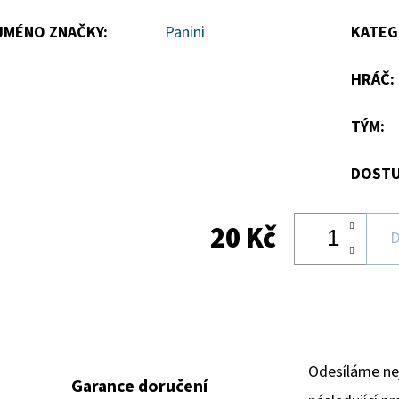
hvězdiček.
JMÉNO ZNAČKY
:
Panini
KATEG
HRÁČ
:
TÝM
:
DOSTU
20 Kč
D
Odesíláme ne
Garance doručení