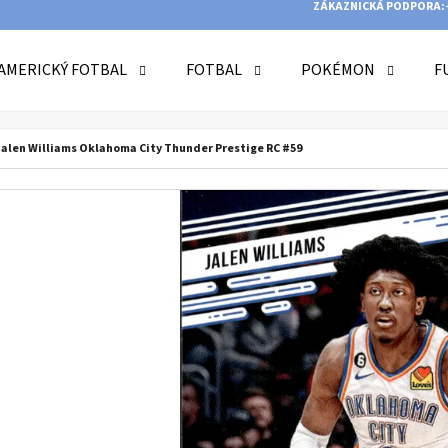
ZÁKAZNICKÁ PODPORA:
AMERICKÝ FOTBAL
FOTBAL
POKÉMON
F
O POTŘEBUJETE NAJÍT?
 Jalen Williams Oklahoma City Thunder Prestige RC #59
HLEDAT
DOPORUČUJEME