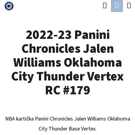
K
Hledat
Náku
Přejít
O
Zpět
Zpět
na
koší
Š
obsah
2022-23 Panini
Í
C
K
Chronicles Jalen
O
P
Williams Oklahoma
O
City Thunder Vertex
T
Ř
RC #179
E
B
U
NBA kartička Panini Chronicles
Jalen Williams Oklahoma
J
City Thunder
B
ase Vertex.