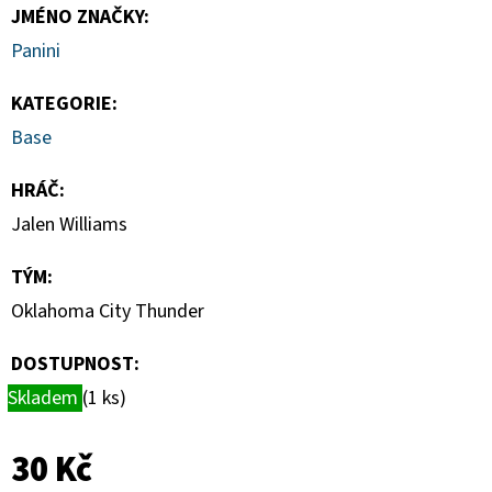
DONRUSS
JMÉNO ZNAČKY
:
HOBBY
BOX
Panini
5
990
KATEGORIE
:
Kč
Base
HRÁČ
:
Jalen Williams
TÝM
:
Oklahoma City Thunder
DOSTUPNOST:
Skladem
(1 ks)
30 Kč