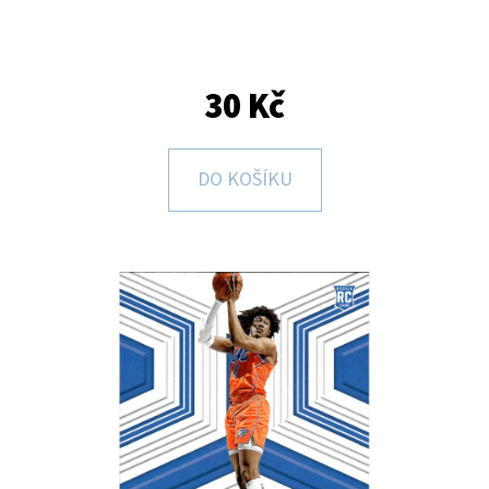
E
T
E
30 Kč
N
A
DO KOŠÍKU
J
Í
T
?
HLEDAT