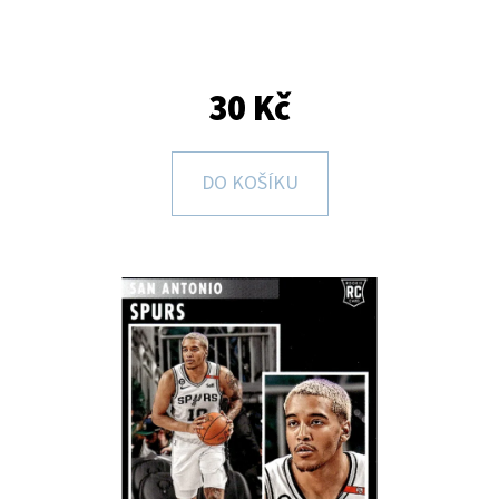
E
T
E
30 Kč
N
A
DO KOŠÍKU
J
Í
T
?
HLEDAT