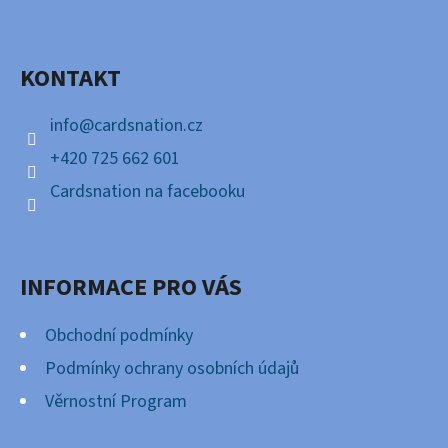
P
Facebook
A
KONTAKT
T
Í
info
@
cardsnation.cz
+420 725 662 601
Cardsnation na facebooku
INFORMACE PRO VÁS
Obchodní podmínky
Podmínky ochrany osobních údajů
Věrnostní Program