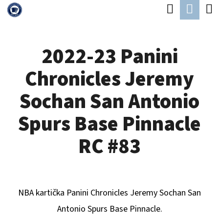
K
Hledat
Náku
Přejít
O
Zpět
Zpět
na
koší
Š
obsah
2022-23 Panini
Í
C
K
Chronicles Jeremy
O
P
Sochan San Antonio
O
Spurs Base Pinnacle
T
Ř
RC #83
E
B
U
NBA kartička Panini Chronicles
Jeremy Sochan San
J
Antonio Spurs
B
ase Pinnacle.