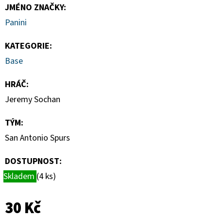
-
JMÉNO ZNAČKY
:
PITCH
BLACK
Panini
ELITE
TRAINER
BOX
KATEGORIE
:
Base
1
890
Kč
HRÁČ
:
Jeremy Sochan
TÝM
:
San Antonio Spurs
DOSTUPNOST:
Skladem
(4 ks)
30 Kč