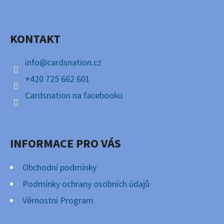
P
Facebook
A
KONTAKT
T
Í
info
@
cardsnation.cz
+420 725 662 601
Cardsnation na facebooku
INFORMACE PRO VÁS
Obchodní podmínky
Podmínky ochrany osobních údajů
Věrnostní Program