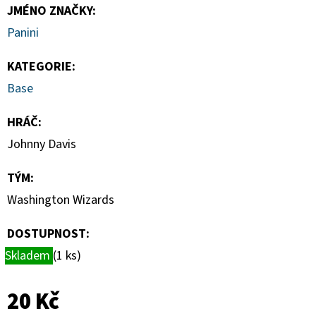
HAUNTED
JMÉNO ZNAČKY
:
HOOPS
PACK
Panini
29
Kč
KATEGORIE
:
Base
HRÁČ
:
Johnny Davis
TÝM
:
Washington Wizards
DOSTUPNOST:
Skladem
(1 ks)
20 Kč