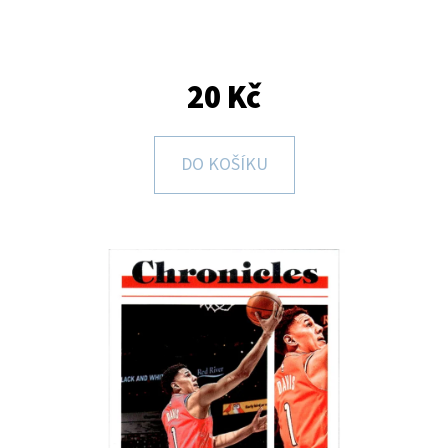
E
T
E
20 Kč
N
A
DO KOŠÍKU
J
Í
T
?
HLEDAT