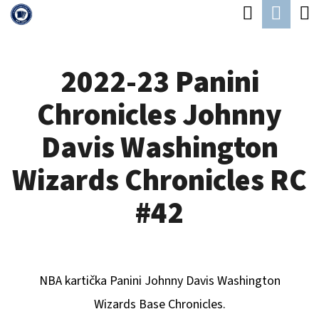
K
Hledat
Náku
Přejít
O
Zpět
Zpět
na
koší
Š
obsah
2022-23 Panini
Í
C
K
Chronicles Johnny
O
P
Davis Washington
O
Wizards Chronicles RC
T
Ř
#42
E
B
U
NBA kartička Panini
Johnny Davis Washington
J
Wizards
B
ase Chronicles.