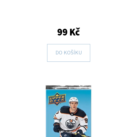
E
T
E
99 Kč
N
A
J
DO KOŠÍKU
Í
T
?
HLEDAT