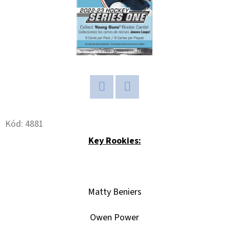
D
O
P
O
R
U
Č
Twitter
Facebook
U
Kód:
4881
J
E
Key Rookies:
M
E
Matty Beniers
ULTIMATE
GUARD
Owen Power
MAGNETIC