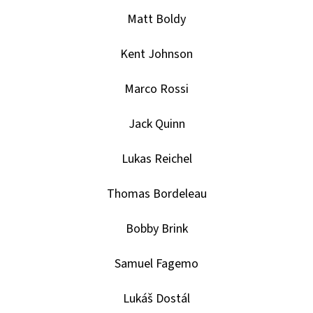
CARD
CASE
Matt Boldy
35PT
55
Kent Johnson
Kč
Marco Rossi
Jack Quinn
Lukas Reichel
Thomas Bordeleau
Bobby Brink
Samuel Fagemo
Lukáš Dostál