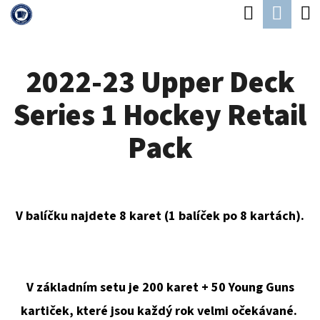
K
Hledat
Náku
Přejít
O
Zpět
Zpět
na
koší
Š
obsah
2022-23 Upper Deck
Í
C
K
Series 1 Hockey Retail
O
P
Pack
O
T
Ř
V balíčku najdete 8 karet (1 balíček po 8 kartách).
E
B
U
V základním setu je 200 karet + 50 Young Guns
J
kartiček, které jsou každý rok velmi očekávané.