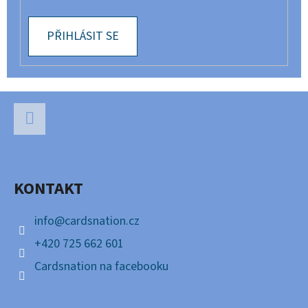
PŘIHLÁSIT SE
Z
Á
P
Facebook
A
KONTAKT
T
Í
info
@
cardsnation.cz
+420 725 662 601
Cardsnation na facebooku